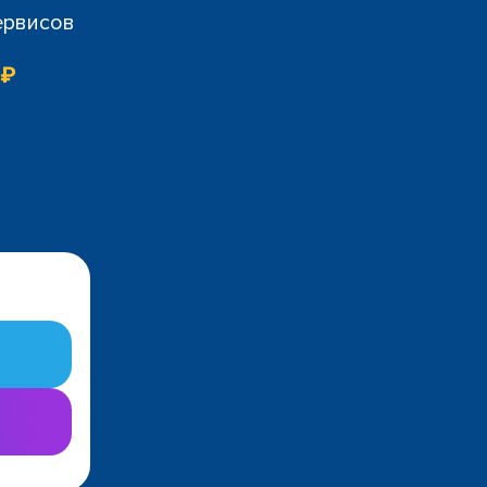
ервисов
 ₽