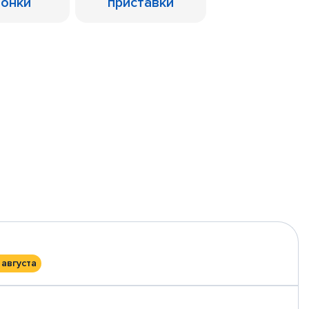
лонки
приставки
 августа