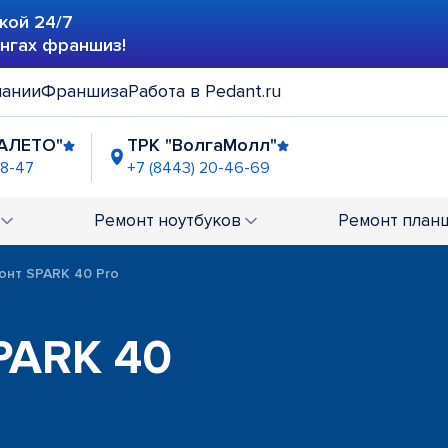
кой 24/7
ингах франшиз!
пании
Франшиза
Работа в Pedant.ru
АЛЕТО"
ТРК "ВолгаМолл"
48-47
+7 (8443) 20-46-69
Ремонт
ноутбуков
Ремонт
план
онт SPARK 40 Pro
PARK 40