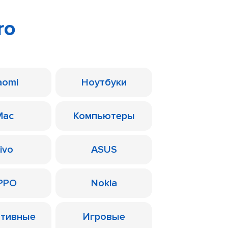
ro
aomi
Ноутбуки
Mac
Компьютеры
ivo
ASUS
PPO
Nokia
ативные
Игровые