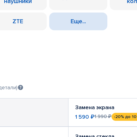
наушники
ко
ZTE
Еще...
детали)
Замена экрана
1 590 ₽
1 990 ₽
-20%
до 10
Замена стекла