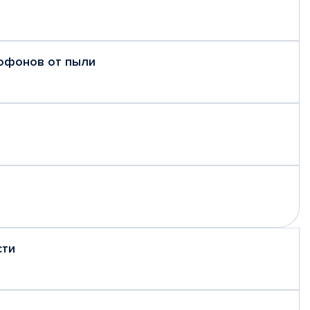
рофонов от пыли
сти