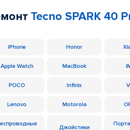
емонт
Tecno SPARK 40 P
iPhone
Honor
Xi
Apple Watch
MacBook
i
POCO
Infinix
V
Lenovo
Motorola
O
еспроводные
Порт
Джойстики