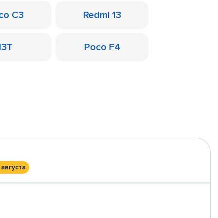
co C3
Redmi 13
13T
Poco F4
 августа