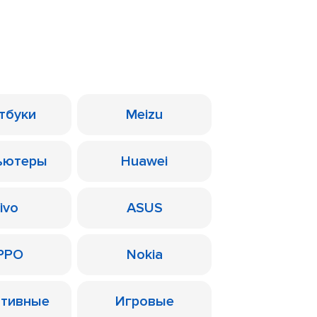
тбуки
Meizu
ьютеры
Huawei
ivo
ASUS
PPO
Nokia
ативные
Игровые