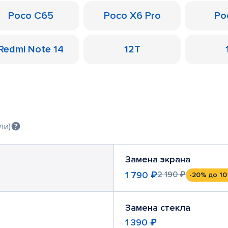
Poco C65
Poco X6 Pro
Po
Redmi Note 14
12T
ли)
Замена экрана
1 790 ₽
2 190 ₽
-20%
до 10
Замена стекла
1 390 ₽