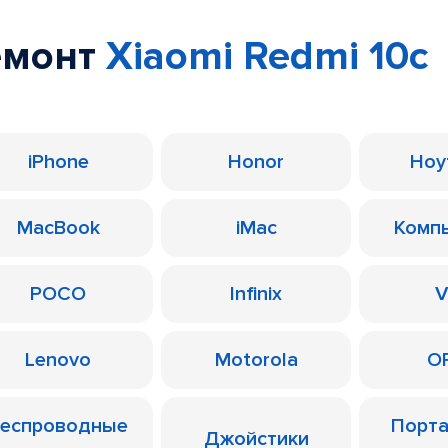
емонт
Xiaomi Redmi 10c
iPhone
Honor
Ноу
MacBook
iMac
Комп
POCO
Infinix
V
Lenovo
Motorola
O
еспроводные
Порт
Джойстики