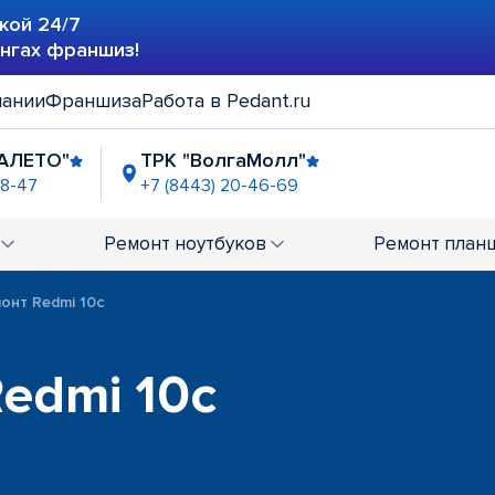
кой 24/7
ингах франшиз!
пании
Франшиза
Работа в Pedant.ru
АЛЕТО"
ТРК "ВолгаМолл"
48-47
+7 (8443) 20-46-69
Ремонт
ноутбуков
Ремонт
план
онт Redmi 10c
Redmi 10c