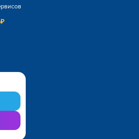
ервисов
 ₽