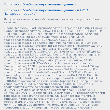
Политика обработки персональных данных
Политика обработки персональных данных в ООО
"Цифровой сервис"
Для улучшения качества обслуживания ваш разговор может быть
записан
iPhone, Macbook, iPad - правообладатель Apple Inc. (Эпл Инк.); Huawei и
Honor - правообладатель HUAWEI TECHNOLOGIES CO., LTD. (ХУАВЕЙ
ТЕКНОЛОДЖИС КО., ЛТД.); Samsung – правообладатель Samsung
Electronics Co. Ltd. (Самсунг Электроникс Ко., Лтд.); MEIZU -
правообладатель MEIZU TECHNOLOGY CO., LTD.; Nokia -
правообладатель Nokia Corporation (Нокиа Корпорейшн); Lenovo -
правообладатель Lenovo (Beijing) Limited; Xiaomi - правообладатель
Xiaomi Inc.; ZTE - правообладатель ZTE Corporation; HTC -
правообладатель HTC CORPORATION (Эйч-Ти-Си КОРПОРЕЙШН); LG -
правообладатель LG Corp. (ЭлДжи Корп.); Philips - правообладатель
Koninklijke Philips N.V. (Конинклийке Филипс Н.В.); Sony -
правообладатель Sony Corporation (Сони Корпорейшн); ASUS -
правообладатель ASUSTeK Computer Inc. (Асустек Компьютер
Инкорпорейшн); ACER - правообладатель Acer Incorporated (Эйсер
Инкорпорейтед); DELL - правообладатель Dell Inc.(Делл Инк.); HP -
правообладатель HP Hewlett-Packard Group LLC (ЭйчПи Хьюлетт
Паккард Груп ЛЛК); Toshiba - правообладатель KABUSHIKI KAISHA
TOSHIBA, also trading as Toshiba Corporation (КАБУШИКИ КАЙША
ТОШИБА также торгующая как Тосиба Корпорейшн). Товарные знаки
используется с целью описания товара, в отношении которых
производятся услуги по ремонту сервисными центрами
«PEDANT».Услуги оказываются в неавторизованных сервисных
центрах «PEDANT», не связанными с компаниями Правообладателями
товарных знаков и/или с ее официальными представителями в
отношении товаров, которые уже были введены в гражданский
оборот в смысле статьи 1487 ГК РФ ** - время ремонта, срок гарантии
могут меняться в зависимости от модели устройства и сложности
проводимых работ Информация о соответствующих моделях и