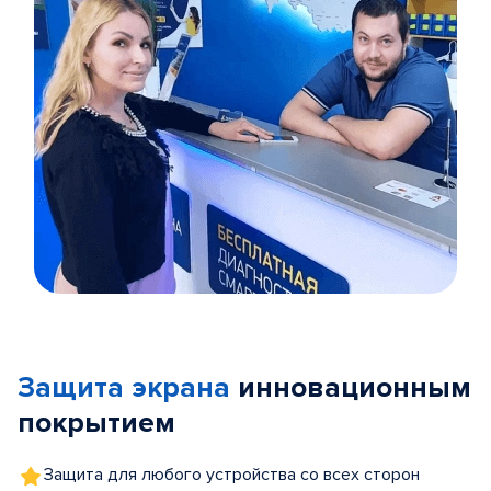
Item
1
of
Защита экрана
инновационным
5
покрытием
Защита для любого устройства со всех сторон