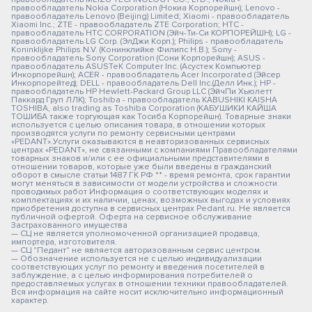
правообладатель Nokia Corporation (Нокиа Корпорейшн); Lenovo -
правообладатель Lenovo (Beijing) Limited; Xiaomi - правообладатель
Xiaomi Inc.; ZTE - правообладатель ZTE Corporation; HTC -
правообладатель HTC CORPORATION (Эйч-Ти-Си КОРПОРЕЙШН); LG -
правообладатель LG Corp. (ЭлДжи Корп.); Philips - правообладатель
Koninklijke Philips N.V. (Конинклийке Филипс Н.В.); Sony -
правообладатель Sony Corporation (Сони Корпорейшн); ASUS -
правообладатель ASUSTeK Computer Inc. (Асустек Компьютер
Инкорпорейшн); ACER - правообладатель Acer Incorporated (Эйсер
Инкорпорейтед); DELL - правообладатель Dell Inc.(Делл Инк.); HP -
правообладатель HP Hewlett-Packard Group LLC (ЭйчПи Хьюлетт
Паккард Груп ЛЛК); Toshiba - правообладатель KABUSHIKI KAISHA
TOSHIBA, also trading as Toshiba Corporation (КАБУШИКИ КАЙША
ТОШИБА также торгующая как Тосиба Корпорейшн). Товарные знаки
используется с целью описания товара, в отношении которых
производятся услуги по ремонту сервисными центрами
«PEDANT».Услуги оказываются в неавторизованных сервисных
центрах «PEDANT», не связанными с компаниями Правообладателями
товарных знаков и/или с ее официальными представителями в
отношении товаров, которые уже были введены в гражданский
оборот в смысле статьи 1487 ГК РФ ** - время ремонта, срок гарантии
могут меняться в зависимости от модели устройства и сложности
проводимых работ Информация о соответствующих моделях и
комплектациях и их наличии, ценах, возможных выгодах и условиях
приобретения доступна в сервисных центрах Pedant.ru. Не является
публичной офертой. Оферта на сервисное обслуживание
Застрахованного имущества
— СЦ не является уполномоченной организацией продавца,
импортера, изготовителя.
— СЦ "Педант" не является авторизованным сервис центром.
— Обозначение используется не с целью индивидуализации
соответствующих услуг по ремонту и введения посетителей в
заблуждение, а с целью информирования потребителей о
предоставляемых услугах в отношении техники правообладателей.
Вся информация на сайте носит исключительно информационный
характер.