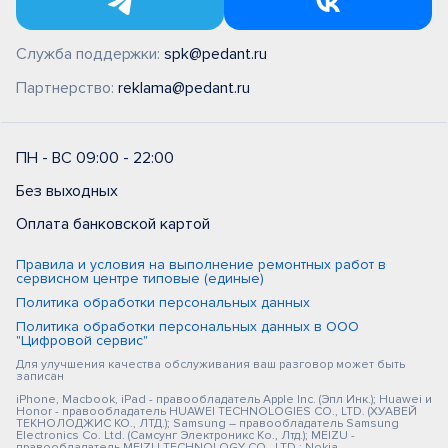
Служба поддержки:
spk@pedant.ru
Партнерство:
reklama@pedant.ru
ПН - ВС 09:00 - 22:00
Без выходных
Оплата банковской картой
Правила и условия на выполнение ремонтных работ в
сервисном центре типовые (единые)
Политика обработки персональных данных
Политика обработки персональных данных в ООО
"Цифровой сервис"
Для улучшения качества обслуживания ваш разговор может быть
записан
iPhone, Macbook, iPad - правообладатель Apple Inc. (Эпл Инк.); Huawei и
Honor - правообладатель HUAWEI TECHNOLOGIES CO., LTD. (ХУАВЕЙ
ТЕКНОЛОДЖИС КО., ЛТД.); Samsung – правообладатель Samsung
Electronics Co. Ltd. (Самсунг Электроникс Ко., Лтд.); MEIZU -
правообладатель MEIZU TECHNOLOGY CO., LTD.; Nokia -