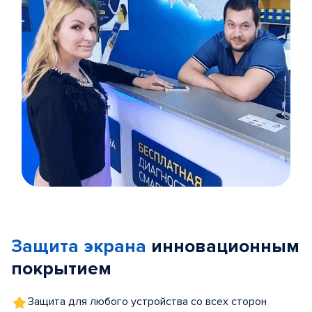
Item
1
of
Защита экрана
инновационным
5
покрытием
Защита для любого устройства со всех сторон