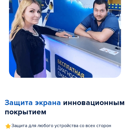
Item
1
of
Защита экрана
инновационным
5
покрытием
Защита для любого устройства со всех сторон