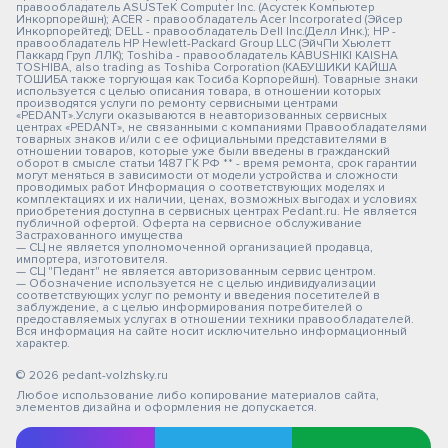
правообладатель ASUSTeK Computer Inc. (Асустек Компьютер
Инкорпорейшн); ACER - правообладатель Acer Incorporated (Эйсер
Инкорпорейтед); DELL - правообладатель Dell Inc.(Делл Инк.); HP -
правообладатель HP Hewlett-Packard Group LLC (ЭйчПи Хьюлетт
Паккард Груп ЛЛК); Toshiba - правообладатель KABUSHIKI KAISHA
TOSHIBA, also trading as Toshiba Corporation (КАБУШИКИ КАЙША
ТОШИБА также торгующая как Тосиба Корпорейшн). Товарные знаки
используется с целью описания товара, в отношении которых
производятся услуги по ремонту сервисными центрами
«PEDANT».Услуги оказываются в неавторизованных сервисных
центрах «PEDANT», не связанными с компаниями Правообладателями
товарных знаков и/или с ее официальными представителями в
отношении товаров, которые уже были введены в гражданский
оборот в смысле статьи 1487 ГК РФ ** - время ремонта, срок гарантии
могут меняться в зависимости от модели устройства и сложности
проводимых работ Информация о соответствующих моделях и
комплектациях и их наличии, ценах, возможных выгодах и условиях
приобретения доступна в сервисных центрах Pedant.ru. Не является
публичной офертой. Оферта на сервисное обслуживание
Застрахованного имущества
— СЦ не является уполномоченной организацией продавца,
импортера, изготовителя.
— СЦ "Педант" не является авторизованным сервис центром.
— Обозначение используется не с целью индивидуализации
соответствующих услуг по ремонту и введения посетителей в
заблуждение, а с целью информирования потребителей о
предоставляемых услугах в отношении техники правообладателей.
Вся информация на сайте носит исключительно информационный
характер.
© 2026 pedant-volzhsky.ru
Любое использование либо копирование материалов сайта,
элементов дизайна и оформления не допускается.