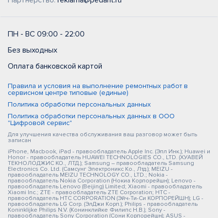
Партнерство:
reklama@pedant.ru
ПН - ВС 09:00 - 22:00
Без выходных
Оплата банковской картой
Правила и условия на выполнение ремонтных работ в
сервисном центре типовые (единые)
Политика обработки персональных данных
Политика обработки персональных данных в ООО
"Цифровой сервис"
Для улучшения качества обслуживания ваш разговор может быть
записан
iPhone, Macbook, iPad - правообладатель Apple Inc. (Эпл Инк.); Huawei и
Honor - правообладатель HUAWEI TECHNOLOGIES CO., LTD. (ХУАВЕЙ
ТЕКНОЛОДЖИС КО., ЛТД.); Samsung – правообладатель Samsung
Electronics Co. Ltd. (Самсунг Электроникс Ко., Лтд.); MEIZU -
правообладатель MEIZU TECHNOLOGY CO., LTD.; Nokia -
правообладатель Nokia Corporation (Нокиа Корпорейшн); Lenovo -
правообладатель Lenovo (Beijing) Limited; Xiaomi - правообладатель
Xiaomi Inc.; ZTE - правообладатель ZTE Corporation; HTC -
правообладатель HTC CORPORATION (Эйч-Ти-Си КОРПОРЕЙШН); LG -
правообладатель LG Corp. (ЭлДжи Корп.); Philips - правообладатель
Koninklijke Philips N.V. (Конинклийке Филипс Н.В.); Sony -
правообладатель Sony Corporation (Сони Корпорейшн); ASUS -