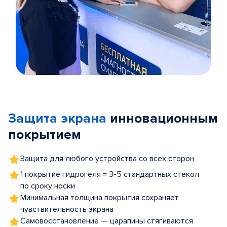
Item
1
of
Защита экрана
инновационным
5
покрытием
Защита для любого устройства со всех сторон
1 покрытие гидрогеля = 3-5 стандартных стекол
по сроку носки
Минимальная толщина покрытия сохраняет
чувствительность экрана
Самовосстановление — царапины стягиваются