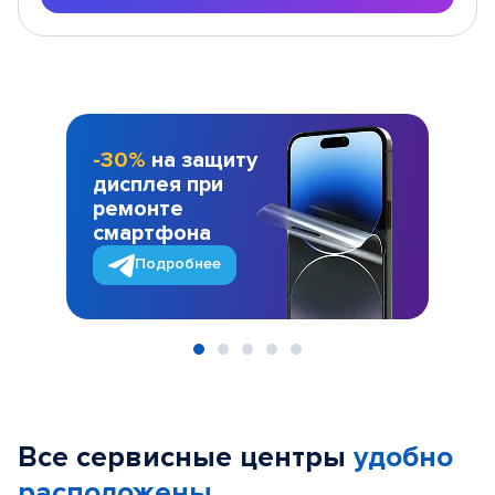
-30%
на защиту
дисплея при
ремонте
смартфона
Подробнее
Item
1
of
Все сервисные центры
удобно
5
расположены