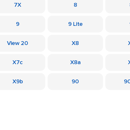
7X
8
9
9 Lite
View 20
X8
X7c
X8a
X9b
90
90