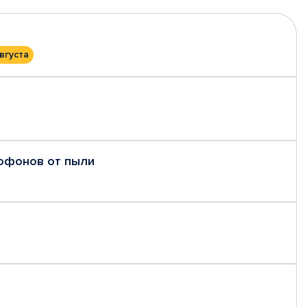
вгуста
рофонов от пыли