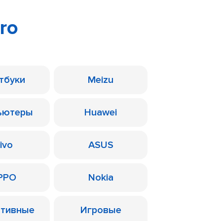
Pro
тбуки
Meizu
ьютеры
Huawei
ivo
ASUS
PPO
Nokia
ативные
Игровые