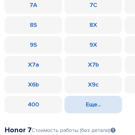
7A
7C
8S
8X
9S
9X
X7a
X7b
X6b
X9c
400
Еще...
Honor 7
Стоимость работы (без детали)