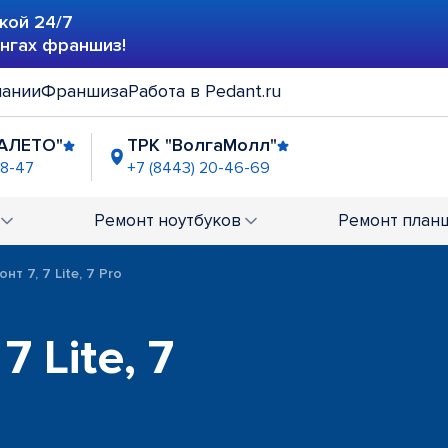
кой 24/7
ингах франшиз!
пании
Франшиза
Работа в Pedant.ru
АЛЕТО"
ТРК "ВолгаМолл"
48-47
+7 (8443) 20-46-69
Ремонт
ноутбуков
Ремонт
план
нт 7, 7 Lite, 7 Pro
7 Lite, 7