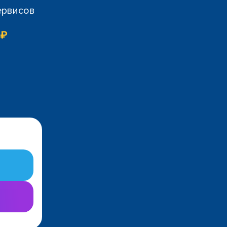
ервисов
 ₽