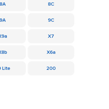
8A
8C
9A
9C
X9a
X7
X8b
X6a
 Lite
200