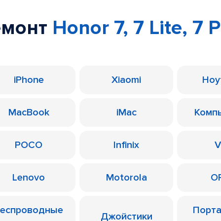
емонт
Honor 7, 7 Lite, 7 
iPhone
Xiaomi
Ноу
MacBook
iMac
Комп
POCO
Infinix
V
Lenovo
Motorola
O
еспроводные
Порт
Джойстики