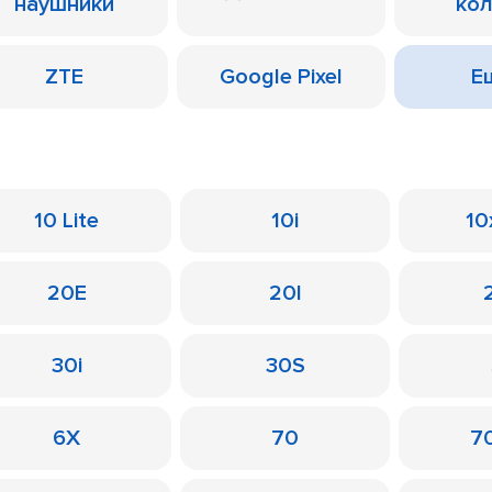
наушники
ко
ZTE
Google Pixel
Ещ
10 Lite
10i
10
20E
20I
30i
30S
6X
70
7