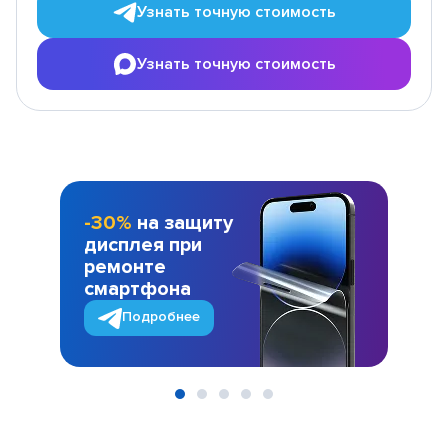
Узнать точную стоимость
Узнать точную стоимость
-30%
на защиту
дисплея при
ремонте
смартфона
Подробнее
Item
1