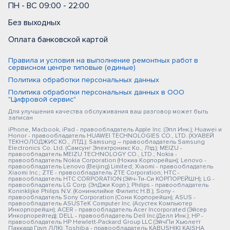
ПН - ВС 09:00 - 22:00
Без выходных
Оплата банковской картой
Правила и условия на выполнение ремонтных работ в
сервисном центре типовые (единые)
Политика обработки персональных данных
Политика обработки персональных данных в ООО
"Цифровой сервис"
Для улучшения качества обслуживания ваш разговор может быть
записан
iPhone, Macbook, iPad - правообладатель Apple Inc. (Эпл Инк.); Huawei и
Honor - правообладатель HUAWEI TECHNOLOGIES CO., LTD. (ХУАВЕЙ
ТЕКНОЛОДЖИС КО., ЛТД.); Samsung – правообладатель Samsung
Electronics Co. Ltd. (Самсунг Электроникс Ко., Лтд.); MEIZU -
правообладатель MEIZU TECHNOLOGY CO., LTD.; Nokia -
правообладатель Nokia Corporation (Нокиа Корпорейшн); Lenovo -
правообладатель Lenovo (Beijing) Limited; Xiaomi - правообладатель
Xiaomi Inc.; ZTE - правообладатель ZTE Corporation; HTC -
правообладатель HTC CORPORATION (Эйч-Ти-Си КОРПОРЕЙШН); LG -
правообладатель LG Corp. (ЭлДжи Корп.); Philips - правообладатель
Koninklijke Philips N.V. (Конинклийке Филипс Н.В.); Sony -
правообладатель Sony Corporation (Сони Корпорейшн); ASUS -
правообладатель ASUSTeK Computer Inc. (Асустек Компьютер
Инкорпорейшн); ACER - правообладатель Acer Incorporated (Эйсер
Инкорпорейтед); DELL - правообладатель Dell Inc.(Делл Инк.); HP -
правообладатель HP Hewlett-Packard Group LLC (ЭйчПи Хьюлетт
Паккард Груп ЛЛК); Toshiba - правообладатель KABUSHIKI KAISHA