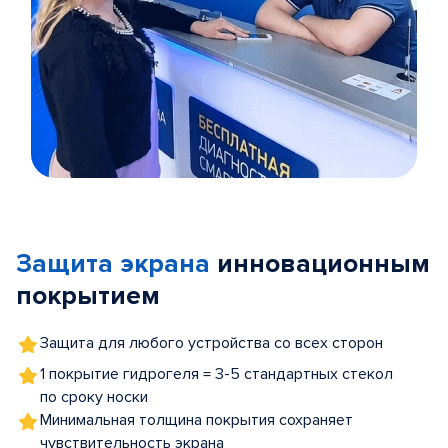
Item
1
of
Защита экрана
инновационным
5
покрытием
Защита для любого устройства со всех сторон
1 покрытие гидрогеля = 3-5 стандартных стекол
по сроку носки
Минимальная толщина покрытия сохраняет
чувствительность экрана