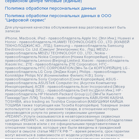
сервисном центре типовые (единые)
Политика обработки персональных данных
Политика обработки персональных данных в ООО
"Цифровой сервис"
Для улучшения качества обслуживания ваш разговор может быть
записан
iPhone, Macbook, iPad - правообладатель Apple Inc. (Эпл Инк.); Huawei и
Honor - правообладатель HUAWEI TECHNOLOGIES CO., LTD. (ХУАВЕЙ
ТЕКНОЛОДЖИС КО., ЛТД.); Samsung – правообладатель Samsung
Electronics Co. Ltd. (Самсунг Электроникс Ко., Лтд.); MEIZU -
правообладатель MEIZU TECHNOLOGY CO., LTD.; Nokia -
правообладатель Nokia Corporation (Нокиа Корпорейшн); Lenovo -
правообладатель Lenovo (Beijing) Limited; Xiaomi - правообладатель
Xiaomi Inc.; ZTE - правообладатель ZTE Corporation; HTC -
правообладатель HTC CORPORATION (Эйч-Ти-Си КОРПОРЕЙШН); LG -
правообладатель LG Corp. (ЭлДжи Корп.); Philips - правообладатель
Koninklijke Philips N.V. (Конинклийке Филипс Н.В.); Sony -
правообладатель Sony Corporation (Сони Корпорейшн); ASUS -
правообладатель ASUSTeK Computer Inc. (Асустек Компьютер
Инкорпорейшн); ACER - правообладатель Acer Incorporated (Эйсер
Инкорпорейтед); DELL - правообладатель Dell Inc.(Делл Инк.); HP -
правообладатель HP Hewlett-Packard Group LLC (ЭйчПи Хьюлетт
Паккард Груп ЛЛК); Toshiba - правообладатель KABUSHIKI KAISHA
TOSHIBA, also trading as Toshiba Corporation (КАБУШИКИ КАЙША
ТОШИБА также торгующая как Тосиба Корпорейшн). Товарные знаки
используется с целью описания товара, в отношении которых
производятся услуги по ремонту сервисными центрами
«PEDANT».Услуги оказываются в неавторизованных сервисных
центрах «PEDANT», не связанными с компаниями Правообладателями
товарных знаков и/или с ее официальными представителями в
отношении товаров, которые уже были введены в гражданский
оборот в смысле статьи 1487 ГК РФ ** - время ремонта, срок гарантии
могут меняться в зависимости от модели устройства и сложности
проводимых работ Информация о соответствующих моделях и