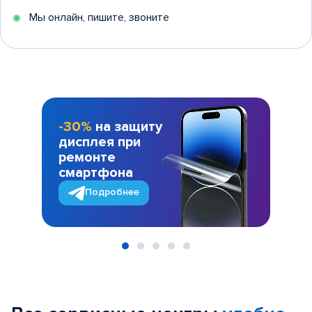
Мы онлайн, пишите, звоните
-30%
на защиту
дисплея при
ремонте
смартфона
Подробнее
Item
1
of