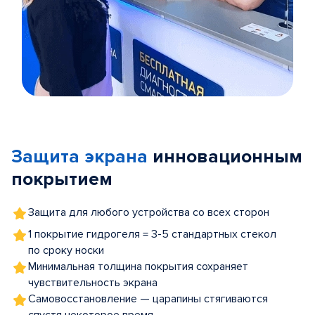
Item
1
of
Защита экрана
инновационным
5
покрытием
Защита для любого устройства со всех сторон
1 покрытие гидрогеля = 3-5 стандартных стекол
по сроку носки
Минимальная толщина покрытия сохраняет
чувствительность экрана
Самовосстановление — царапины стягиваются