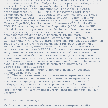
правообладатель HTC CORPORATION (Эйч-Ти-Си КОРПОРЕЙШН); LG -
правообладатель LG Corp. (ЭлДжи Корп.); Philips - правообладатель
Koninklijke Philips N.V. (Конинклийке Филипс Н.В.); Sony -
правообладатель Sony Corporation (Сони Корпорейшн); ASUS -
правообладатель ASUSTeK Computer Inc. (Асустек Компьютер
Инкорпорейшн); ACER - правообладатель Acer Incorporated (Эйсер
Инкорпорейтед); DELL - правообладатель Dell Inc.(Делл Инк.); HP -
правообладатель HP Hewlett-Packard Group LLC (ЭйчПи Хьюлетт
Паккард Груп ЛЛК); Toshiba - правообладатель KABUSHIKI KAISHA
TOSHIBA, also trading as Toshiba Corporation (КАБУШИКИ КАЙША
ТОШИБА также торгующая как Тосиба Корпорейшн). Товарные знаки
используется с целью описания товара, в отношении которых
производятся услуги по ремонту сервисными центрами
«PEDANT».Услуги оказываются в неавторизованных сервисных
центрах «PEDANT», не связанными с компаниями Правообладателями
товарных знаков и/или с ее официальными представителями в
отношении товаров, которые уже были введены в гражданский
оборот в смысле статьи 1487 ГК РФ ** - время ремонта, срок гарантии
могут меняться в зависимости от модели устройства и сложности
проводимых работ Информация о соответствующих моделях и
комплектациях и их наличии, ценах, возможных выгодах и условиях
приобретения доступна в сервисных центрах Pedant.ru. Не является
публичной офертой. Оферта на сервисное обслуживание
Застрахованного имущества
— СЦ не является уполномоченной организацией продавца,
импортера, изготовителя.
— СЦ "Педант" не является авторизованным сервис центром.
— Обозначение используется не с целью индивидуализации
соответствующих услуг по ремонту и введения посетителей в
заблуждение, а с целью информирования потребителей о
предоставляемых услугах в отношении техники правообладателей.
Вся информация на сайте носит исключительно информационный
характер.
© 2026 pedant-volzhsky.ru
Любое использование либо копирование материалов сайта,