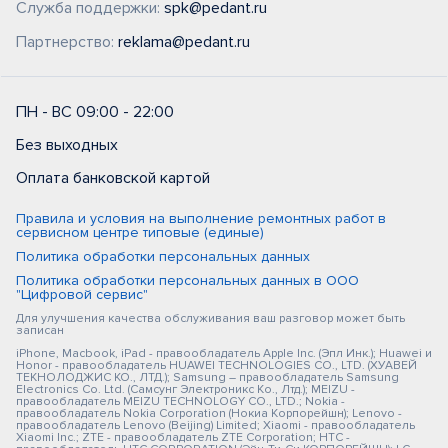
Служба поддержки:
spk@pedant.ru
Партнерство:
reklama@pedant.ru
ПН - ВС 09:00 - 22:00
Без выходных
Оплата банковской картой
Правила и условия на выполнение ремонтных работ в
сервисном центре типовые (единые)
Политика обработки персональных данных
Политика обработки персональных данных в ООО
"Цифровой сервис"
Для улучшения качества обслуживания ваш разговор может быть
записан
iPhone, Macbook, iPad - правообладатель Apple Inc. (Эпл Инк.); Huawei и
Honor - правообладатель HUAWEI TECHNOLOGIES CO., LTD. (ХУАВЕЙ
ТЕКНОЛОДЖИС КО., ЛТД.); Samsung – правообладатель Samsung
Electronics Co. Ltd. (Самсунг Электроникс Ко., Лтд.); MEIZU -
правообладатель MEIZU TECHNOLOGY CO., LTD.; Nokia -
правообладатель Nokia Corporation (Нокиа Корпорейшн); Lenovo -
правообладатель Lenovo (Beijing) Limited; Xiaomi - правообладатель
Xiaomi Inc.; ZTE - правообладатель ZTE Corporation; HTC -