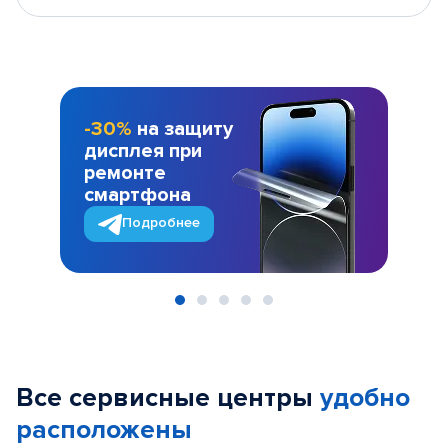
-30%
на защиту
дисплея при
ремонте
смартфона
Подробнее
Item
1
of
Все сервисные центры
удобно
5
расположены