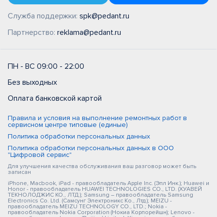
Служба поддержки:
spk@pedant.ru
Партнерство:
reklama@pedant.ru
ПН - ВС 09:00 - 22:00
Без выходных
Оплата банковской картой
Правила и условия на выполнение ремонтных работ в
сервисном центре типовые (единые)
Политика обработки персональных данных
Политика обработки персональных данных в ООО
"Цифровой сервис"
Для улучшения качества обслуживания ваш разговор может быть
записан
iPhone, Macbook, iPad - правообладатель Apple Inc. (Эпл Инк.); Huawei и
Honor - правообладатель HUAWEI TECHNOLOGIES CO., LTD. (ХУАВЕЙ
ТЕКНОЛОДЖИС КО., ЛТД.); Samsung – правообладатель Samsung
Electronics Co. Ltd. (Самсунг Электроникс Ко., Лтд.); MEIZU -
правообладатель MEIZU TECHNOLOGY CO., LTD.; Nokia -
правообладатель Nokia Corporation (Нокиа Корпорейшн); Lenovo -