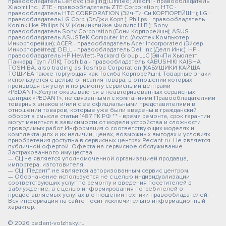
правообладатель Lenovo (Beijing) Limited; Xiaomi - правообладатель
Xiaomi Inc.; ZTE - правообладатель ZTE Corporation; HTC -
правообладатель HTC CORPORATION (Эйч-Ти-Си КОРПОРЕЙШН); LG -
правообладатель LG Corp. (ЭлДжи Корп.); Philips - правообладатель
Koninklijke Philips N.V. (Конинклийке Филипс Н.В.); Sony -
правообладатель Sony Corporation (Сони Корпорейшн); ASUS -
правообладатель ASUSTeK Computer Inc. (Асустек Компьютер
Инкорпорейшн); ACER - правообладатель Acer Incorporated (Эйсер
Инкорпорейтед); DELL - правообладатель Dell Inc.(Делл Инк.); HP -
правообладатель HP Hewlett-Packard Group LLC (ЭйчПи Хьюлетт
Паккард Груп ЛЛК); Toshiba - правообладатель KABUSHIKI KAISHA
TOSHIBA, also trading as Toshiba Corporation (КАБУШИКИ КАЙША
ТОШИБА также торгующая как Тосиба Корпорейшн). Товарные знаки
используется с целью описания товара, в отношении которых
производятся услуги по ремонту сервисными центрами
«PEDANT».Услуги оказываются в неавторизованных сервисных
центрах «PEDANT», не связанными с компаниями Правообладателями
товарных знаков и/или с ее официальными представителями в
отношении товаров, которые уже были введены в гражданский
оборот в смысле статьи 1487 ГК РФ ** - время ремонта, срок гарантии
могут меняться в зависимости от модели устройства и сложности
проводимых работ Информация о соответствующих моделях и
комплектациях и их наличии, ценах, возможных выгодах и условиях
приобретения доступна в сервисных центрах Pedant.ru. Не является
публичной офертой. Оферта на сервисное обслуживание
Застрахованного имущества
— СЦ не является уполномоченной организацией продавца,
импортера, изготовителя.
— СЦ "Педант" не является авторизованным сервис центром.
— Обозначение используется не с целью индивидуализации
соответствующих услуг по ремонту и введения посетителей в
заблуждение, а с целью информирования потребителей о
предоставляемых услугах в отношении техники правообладателей.
Вся информация на сайте носит исключительно информационный
характер.
© 2026 pedant-volzhsky.ru