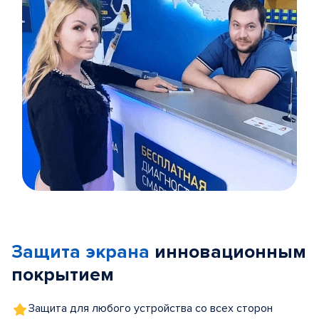
Item
1
of
Защита экрана
инновационным
5
покрытием
Защита для любого устройства со всех сторон