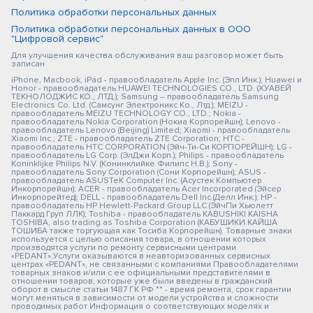
Политика обработки персональных данных
Политика обработки персональных данных в ООО
"Цифровой сервис"
Для улучшения качества обслуживания ваш разговор может быть
записан
iPhone, Macbook, iPad - правообладатель Apple Inc. (Эпл Инк.); Huawei и
Honor - правообладатель HUAWEI TECHNOLOGIES CO., LTD. (ХУАВЕЙ
ТЕКНОЛОДЖИС КО., ЛТД.); Samsung – правообладатель Samsung
Electronics Co. Ltd. (Самсунг Электроникс Ко., Лтд.); MEIZU -
правообладатель MEIZU TECHNOLOGY CO., LTD.; Nokia -
правообладатель Nokia Corporation (Нокиа Корпорейшн); Lenovo -
правообладатель Lenovo (Beijing) Limited; Xiaomi - правообладатель
Xiaomi Inc.; ZTE - правообладатель ZTE Corporation; HTC -
правообладатель HTC CORPORATION (Эйч-Ти-Си КОРПОРЕЙШН); LG -
правообладатель LG Corp. (ЭлДжи Корп.); Philips - правообладатель
Koninklijke Philips N.V. (Конинклийке Филипс Н.В.); Sony -
правообладатель Sony Corporation (Сони Корпорейшн); ASUS -
правообладатель ASUSTeK Computer Inc. (Асустек Компьютер
Инкорпорейшн); ACER - правообладатель Acer Incorporated (Эйсер
Инкорпорейтед); DELL - правообладатель Dell Inc.(Делл Инк.); HP -
правообладатель HP Hewlett-Packard Group LLC (ЭйчПи Хьюлетт
Паккард Груп ЛЛК); Toshiba - правообладатель KABUSHIKI KAISHA
TOSHIBA, also trading as Toshiba Corporation (КАБУШИКИ КАЙША
ТОШИБА также торгующая как Тосиба Корпорейшн). Товарные знаки
используется с целью описания товара, в отношении которых
производятся услуги по ремонту сервисными центрами
«PEDANT».Услуги оказываются в неавторизованных сервисных
центрах «PEDANT», не связанными с компаниями Правообладателями
товарных знаков и/или с ее официальными представителями в
отношении товаров, которые уже были введены в гражданский
оборот в смысле статьи 1487 ГК РФ ** - время ремонта, срок гарантии
могут меняться в зависимости от модели устройства и сложности
проводимых работ Информация о соответствующих моделях и