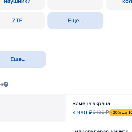
наушники
ко
ZTE
Еще...
Еще...
и)
Замена экрана
4 990 ₽
6 190 ₽
-20%
до 1
Гидрогелевая защита