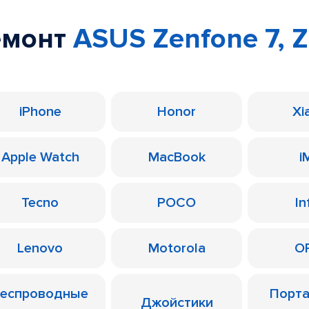
емонт
ASUS Zenfone 7, 
iPhone
Honor
Xi
Apple Watch
MacBook
i
Tecno
POCO
In
Lenovo
Motorola
O
еспроводные
Порт
Джойстики