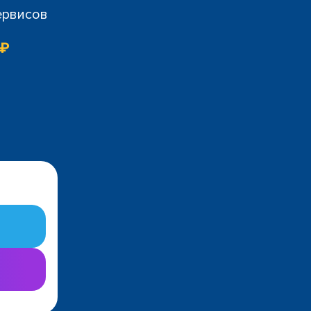
ервисов
 ₽