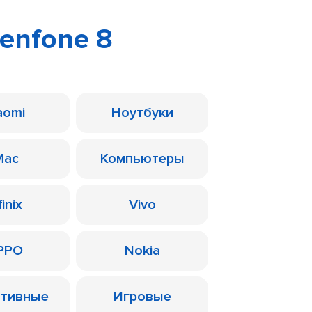
Zenfone 8
aomi
Ноутбуки
Mac
Компьютеры
finix
Vivo
PPO
Nokia
ативные
Игровые