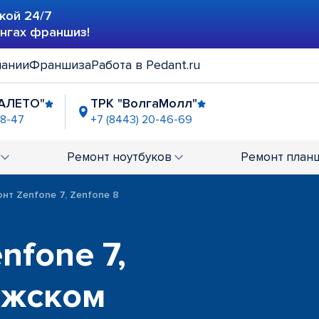
кой 24/7
ингах франшиз!
пании
Франшиза
Работа в Pedant.ru
АЛЕТО"
ТРК "ВолгаМолл"
48-47
+7 (8443) 20-46-69
Ремонт
ноутбуков
Ремонт
план
нт Zenfone 7, Zenfone 8
nfone 7,
лжском