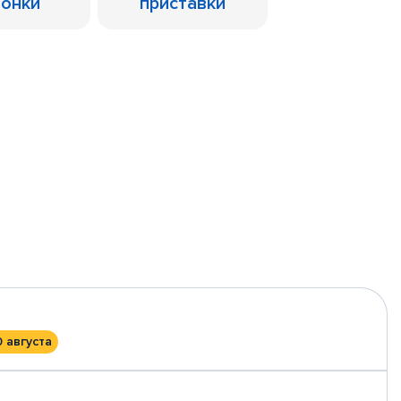
лонки
приставки
0 августа