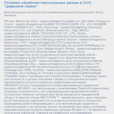
Политика обработки персональных данных в ООО
"Цифровой сервис"
Для улучшения качества обслуживания ваш разговор может быть
записан
iPhone, Macbook, iPad - правообладатель Apple Inc. (Эпл Инк.); Huawei и
Honor - правообладатель HUAWEI TECHNOLOGIES CO., LTD. (ХУАВЕЙ
ТЕКНОЛОДЖИС КО., ЛТД.); Samsung – правообладатель Samsung
Electronics Co. Ltd. (Самсунг Электроникс Ко., Лтд.); MEIZU -
правообладатель MEIZU TECHNOLOGY CO., LTD.; Nokia -
правообладатель Nokia Corporation (Нокиа Корпорейшн); Lenovo -
правообладатель Lenovo (Beijing) Limited; Xiaomi - правообладатель
Xiaomi Inc.; ZTE - правообладатель ZTE Corporation; HTC -
правообладатель HTC CORPORATION (Эйч-Ти-Си КОРПОРЕЙШН); LG -
правообладатель LG Corp. (ЭлДжи Корп.); Philips - правообладатель
Koninklijke Philips N.V. (Конинклийке Филипс Н.В.); Sony -
правообладатель Sony Corporation (Сони Корпорейшн); ASUS -
правообладатель ASUSTeK Computer Inc. (Асустек Компьютер
Инкорпорейшн); ACER - правообладатель Acer Incorporated (Эйсер
Инкорпорейтед); DELL - правообладатель Dell Inc.(Делл Инк.); HP -
правообладатель HP Hewlett-Packard Group LLC (ЭйчПи Хьюлетт
Паккард Груп ЛЛК); Toshiba - правообладатель KABUSHIKI KAISHA
TOSHIBA, also trading as Toshiba Corporation (КАБУШИКИ КАЙША
ТОШИБА также торгующая как Тосиба Корпорейшн). Товарные знаки
используется с целью описания товара, в отношении которых
производятся услуги по ремонту сервисными центрами
«PEDANT».Услуги оказываются в неавторизованных сервисных
центрах «PEDANT», не связанными с компаниями Правообладателями
товарных знаков и/или с ее официальными представителями в
отношении товаров, которые уже были введены в гражданский
оборот в смысле статьи 1487 ГК РФ ** - время ремонта, срок гарантии
могут меняться в зависимости от модели устройства и сложности
проводимых работ Информация о соответствующих моделях и
комплектациях и их наличии, ценах, возможных выгодах и условиях
приобретения доступна в сервисных центрах Pedant.ru. Не является
публичной офертой. Оферта на сервисное обслуживание