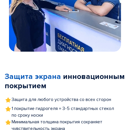
Item
1
of
Защита экрана
инновационным
5
покрытием
Защита для любого устройства со всех сторон
1 покрытие гидрогеля = 3-5 стандартных стекол
по сроку носки
Минимальная толщина покрытия сохраняет
чувствительность экрана