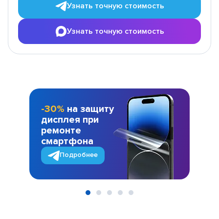
Узнать точную стоимость
Узнать точную стоимость
-30%
на защиту
дисплея при
ремонте
смартфона
Подробнее
Item
1