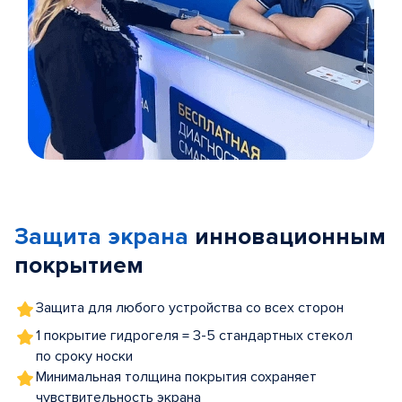
Item
1
of
Защита экрана
инновационным
5
покрытием
Защита для любого устройства со всех сторон
1 покрытие гидрогеля = 3-5 стандартных стекол
по сроку носки
Минимальная толщина покрытия сохраняет
чувствительность экрана