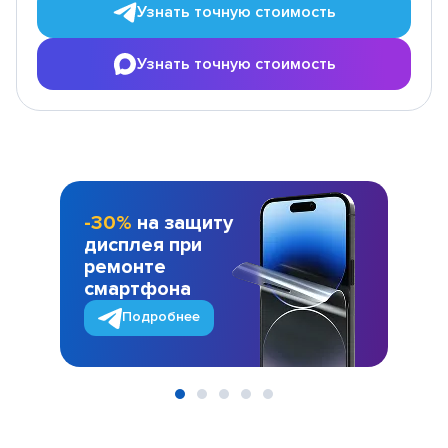
Узнать точную стоимость
Узнать точную стоимость
-30%
на защиту
дисплея при
ремонте
смартфона
Подробнее
Item
1