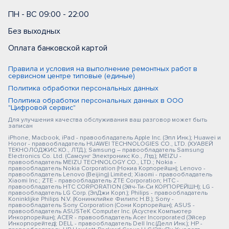
ПН - ВС 09:00 - 22:00
Без выходных
Оплата банковской картой
Правила и условия на выполнение ремонтных работ в
сервисном центре типовые (единые)
Политика обработки персональных данных
Политика обработки персональных данных в ООО
"Цифровой сервис"
Для улучшения качества обслуживания ваш разговор может быть
записан
iPhone, Macbook, iPad - правообладатель Apple Inc. (Эпл Инк.); Huawei и
Honor - правообладатель HUAWEI TECHNOLOGIES CO., LTD. (ХУАВЕЙ
ТЕКНОЛОДЖИС КО., ЛТД.); Samsung – правообладатель Samsung
Electronics Co. Ltd. (Самсунг Электроникс Ко., Лтд.); MEIZU -
правообладатель MEIZU TECHNOLOGY CO., LTD.; Nokia -
правообладатель Nokia Corporation (Нокиа Корпорейшн); Lenovo -
правообладатель Lenovo (Beijing) Limited; Xiaomi - правообладатель
Xiaomi Inc.; ZTE - правообладатель ZTE Corporation; HTC -
правообладатель HTC CORPORATION (Эйч-Ти-Си КОРПОРЕЙШН); LG -
правообладатель LG Corp. (ЭлДжи Корп.); Philips - правообладатель
Koninklijke Philips N.V. (Конинклийке Филипс Н.В.); Sony -
правообладатель Sony Corporation (Сони Корпорейшн); ASUS -
правообладатель ASUSTeK Computer Inc. (Асустек Компьютер
Инкорпорейшн); ACER - правообладатель Acer Incorporated (Эйсер
Инкорпорейтед); DELL - правообладатель Dell Inc.(Делл Инк.); HP -