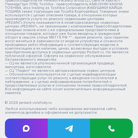
правообладатель HP Hewlett-Packard Group LLC (ЭйчПи Хьюлетт
Паккард Груп ЛЛК); Toshiba - правообладатель KABUSHIKI KAISHA
TOSHIBA, also trading as Toshiba Corporation (КАБУШИКИ КАЙША
ТОШИБА также торгующая как Тосиба Корпорейшн). Товарные знаки
используется с целью описания товара, в отношении которых
производятся услуги по ремонту сервисными центрами
«PEDANT».Услуги оказываются в неавторизованных сервисных
центрах «PEDANT», не связанными с компаниями Правообладателями
товарных знаков и/или с ее официальными представителями в
отношении товаров, которые уже были введены в гражданский
оборот в смысле статьи 1487 ГК РФ ** - время ремонта, срок гарантии
могут меняться в зависимости от модели устройства и сложности
проводимых работ Информация о соответствующих моделях и
комплектациях и их наличии, ценах, возможных выгодах и условиях
приобретения доступна в сервисных центрах Pedant.ru. Не является
публичной офертой. Оферта на сервисное обслуживание
Застрахованного имущества
— СЦ не является уполномоченной организацией продавца,
импортера, изготовителя.
— СЦ "Педант" не является авторизованным сервис центром.
— Обозначение используется не с целью индивидуализации
соответствующих услуг по ремонту и введения посетителей в
заблуждение, а с целью информирования потребителей о
предоставляемых услугах в отношении техники правообладателей.
Вся информация на сайте носит исключительно информационный
характер.
© 2026 pedant-volzhsky.ru
Любое использование либо копирование материалов сайта,
элементов дизайна и оформления не допускается.