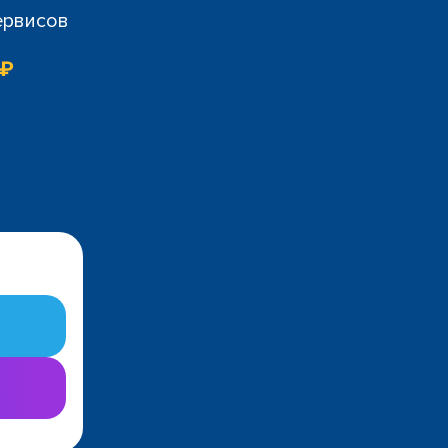
ервисов
 ₽