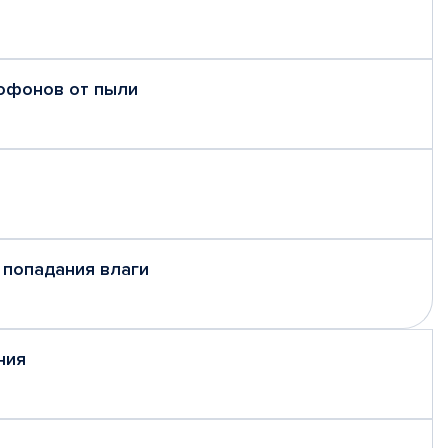
рофонов от пыли
 попадания влаги
ния