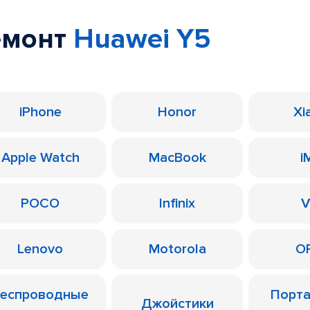
емонт
Huawei Y5
iPhone
Honor
Xi
Apple Watch
MacBook
i
POCO
Infinix
V
Lenovo
Motorola
O
еспроводные
Порт
Джойстики