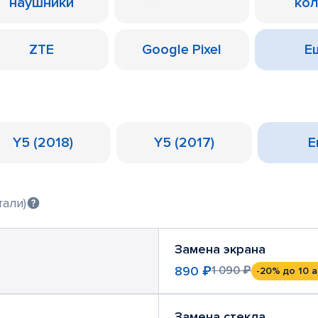
наушники
ко
ZTE
Google Pixel
Ещ
Y5 (2018)
Y5 (2017)
Е
тали)
Замена экрана
890 ₽
1 090 ₽
-20%
до 10 а
Замена стекла