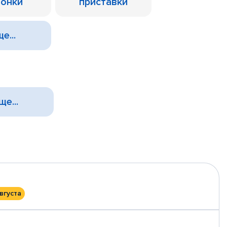
лонки
приставки
е...
ще...
вгуста