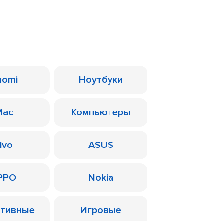
aomi
Ноутбуки
Mac
Компьютеры
ivo
ASUS
PPO
Nokia
ативные
Игровые