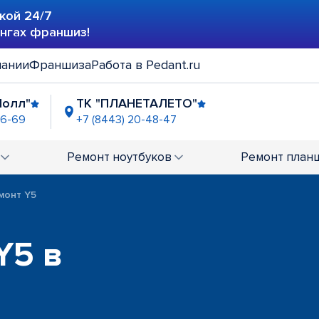
кой 24/7
ингах франшиз!
пании
Франшиза
Работа в Pedant.ru
Молл"
ТК "ПЛАНЕТАЛЕТО"
46-69
+7 (8443) 20-48-47
Ремонт
ноутбуков
Ремонт
план
монт Y5
Y5 в