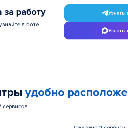
 за работу
Узнать 
узнайте в боте
Узнать 
нтры
удобно располож
7 сервисов
Показано
2
сервисны