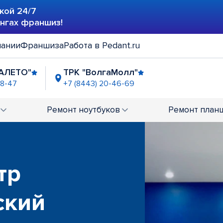
кой 24/7
ингах франшиз!
пании
Франшиза
Работа в Pedant.ru
АЛЕТО"
ТРК "ВолгаМолл"
48-47
+7 (8443) 20-46-69
Ремонт
ноутбуков
Ремонт
план
тр
ский