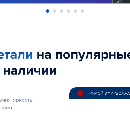
етали
на популярны
в наличии
ПРЯМОЙ ЭФИР
ВОЛЖС
ния, яркость,
creen