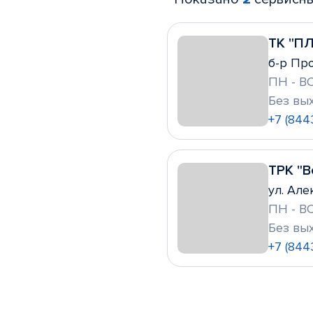
ТК "П
б-р Про
ПН - ВС
Без вы
+7 (844
ТРК "
ул. Але
ПН - ВС
Без вы
+7 (844