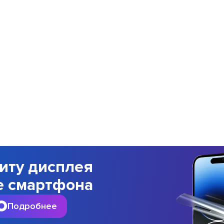
иту дисплея
е смартфона
Подробнее