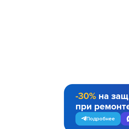
-30%
на защ
при ремонт
Подробнее