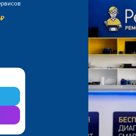
ервисов
 ₽