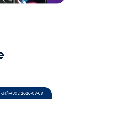
е
КИЙ-4392
2026-08-08