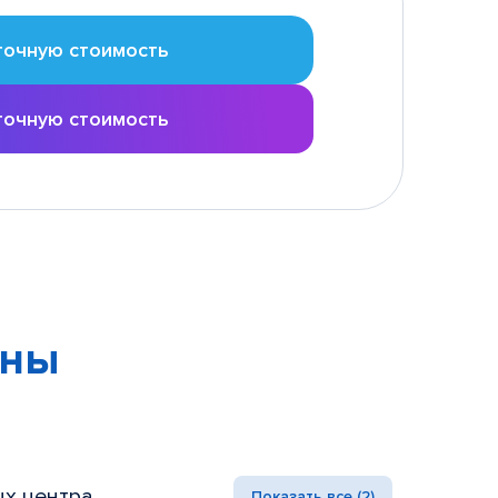
точную стоимость
точную стоимость
ены
х центра
Показать все (2)