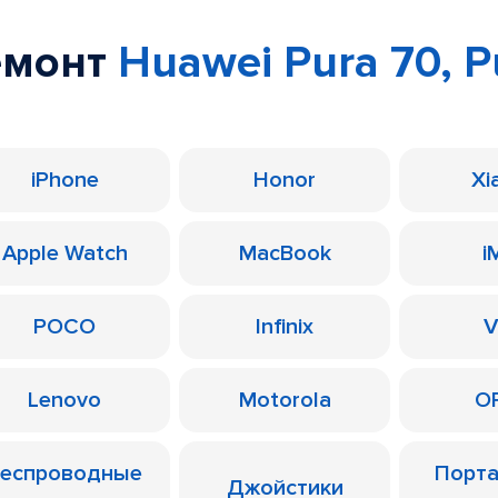
емонт
Huawei Pura 70, P
iPhone
Honor
Xi
Apple Watch
MacBook
i
POCO
Infinix
V
Lenovo
Motorola
O
еспроводные
Порт
Джойстики