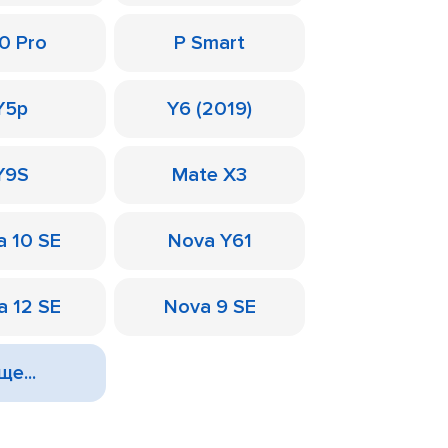
0 Pro
P Smart
Y5p
Y6 (2019)
Y9S
Mate X3
a 10 SE
Nova Y61
a 12 SE
Nova 9 SE
ще...