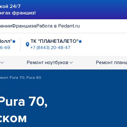
кой 24/7
ингах франшиз!
пании
Франшиза
Работа в Pedant.ru
Молл"
ТК "ПЛАНЕТАЛЕТО"
46-69
+7 (8443) 20-48-47
Ремонт
ноутбуков
Ремонт
план
монт Pura 70, Pura 80
ura 70,
ском