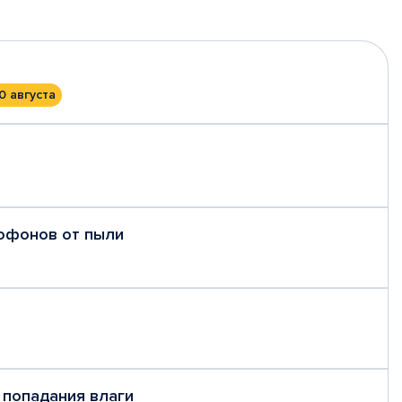
0 августа
рофонов от пыли
 попадания влаги