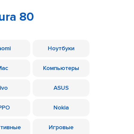
ura 80
aomi
Ноутбуки
Mac
Компьютеры
ivo
ASUS
PPO
Nokia
ативные
Игровые