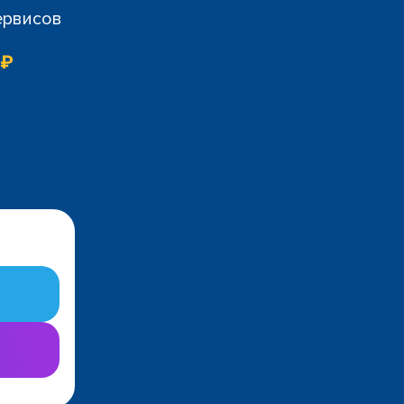
ервисов
 ₽