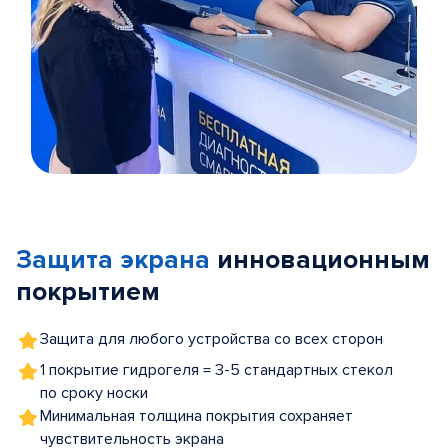
Item
1
of
Защита экрана
инновационным
5
покрытием
Защита для любого устройства со всех сторон
1 покрытие гидрогеля = 3-5 стандартных стекол
по сроку носки
Минимальная толщина покрытия сохраняет
чувствительность экрана