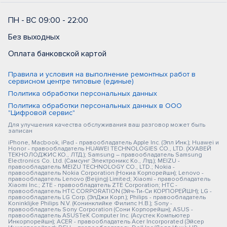
ПН - ВС 09:00 - 22:00
Без выходных
Оплата банковской картой
Правила и условия на выполнение ремонтных работ в
сервисном центре типовые (единые)
Политика обработки персональных данных
Политика обработки персональных данных в ООО
"Цифровой сервис"
Для улучшения качества обслуживания ваш разговор может быть
записан
iPhone, Macbook, iPad - правообладатель Apple Inc. (Эпл Инк.); Huawei и
Honor - правообладатель HUAWEI TECHNOLOGIES CO., LTD. (ХУАВЕЙ
ТЕКНОЛОДЖИС КО., ЛТД.); Samsung – правообладатель Samsung
Electronics Co. Ltd. (Самсунг Электроникс Ко., Лтд.); MEIZU -
правообладатель MEIZU TECHNOLOGY CO., LTD.; Nokia -
правообладатель Nokia Corporation (Нокиа Корпорейшн); Lenovo -
правообладатель Lenovo (Beijing) Limited; Xiaomi - правообладатель
Xiaomi Inc.; ZTE - правообладатель ZTE Corporation; HTC -
правообладатель HTC CORPORATION (Эйч-Ти-Си КОРПОРЕЙШН); LG -
правообладатель LG Corp. (ЭлДжи Корп.); Philips - правообладатель
Koninklijke Philips N.V. (Конинклийке Филипс Н.В.); Sony -
правообладатель Sony Corporation (Сони Корпорейшн); ASUS -
правообладатель ASUSTeK Computer Inc. (Асустек Компьютер
Инкорпорейшн); ACER - правообладатель Acer Incorporated (Эйсер