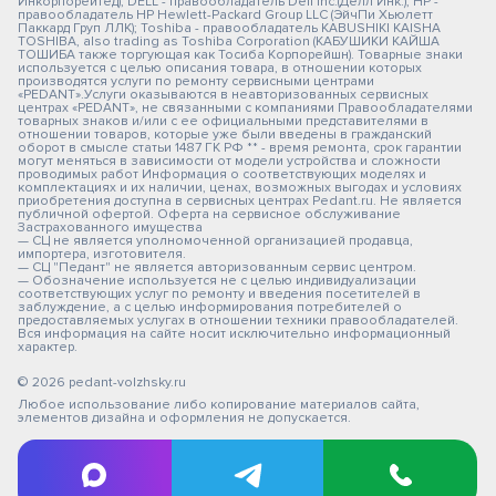
Инкорпорейтед); DELL - правообладатель Dell Inc.(Делл Инк.); HP -
правообладатель HP Hewlett-Packard Group LLC (ЭйчПи Хьюлетт
Паккард Груп ЛЛК); Toshiba - правообладатель KABUSHIKI KAISHA
TOSHIBA, also trading as Toshiba Corporation (КАБУШИКИ КАЙША
ТОШИБА также торгующая как Тосиба Корпорейшн). Товарные знаки
используется с целью описания товара, в отношении которых
производятся услуги по ремонту сервисными центрами
«PEDANT».Услуги оказываются в неавторизованных сервисных
центрах «PEDANT», не связанными с компаниями Правообладателями
товарных знаков и/или с ее официальными представителями в
отношении товаров, которые уже были введены в гражданский
оборот в смысле статьи 1487 ГК РФ ** - время ремонта, срок гарантии
могут меняться в зависимости от модели устройства и сложности
проводимых работ Информация о соответствующих моделях и
комплектациях и их наличии, ценах, возможных выгодах и условиях
приобретения доступна в сервисных центрах Pedant.ru. Не является
публичной офертой. Оферта на сервисное обслуживание
Застрахованного имущества
— СЦ не является уполномоченной организацией продавца,
импортера, изготовителя.
— СЦ "Педант" не является авторизованным сервис центром.
— Обозначение используется не с целью индивидуализации
соответствующих услуг по ремонту и введения посетителей в
заблуждение, а с целью информирования потребителей о
предоставляемых услугах в отношении техники правообладателей.
Вся информация на сайте носит исключительно информационный
характер.
© 2026 pedant-volzhsky.ru
Любое использование либо копирование материалов сайта,
элементов дизайна и оформления не допускается.