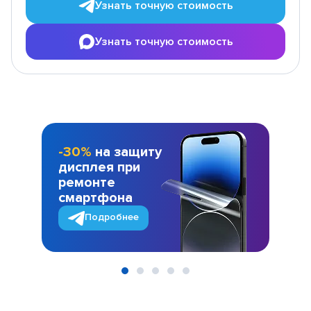
Узнать точную стоимость
Узнать точную стоимость
-30%
на защиту
дисплея при
ремонте
смартфона
Подробнее
Item
1