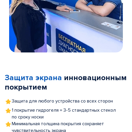
Item
1
of
Защита экрана
инновационным
5
покрытием
Защита для любого устройства со всех сторон
1 покрытие гидрогеля = 3-5 стандартных стекол
по сроку носки
Минимальная толщина покрытия сохраняет
чувствительность экрана