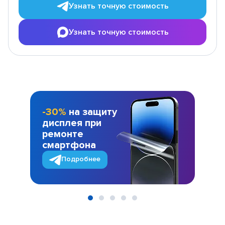
Узнать точную стоимость
Узнать точную стоимость
-30%
на защиту
дисплея при
ремонте
смартфона
Подробнее
Item
1