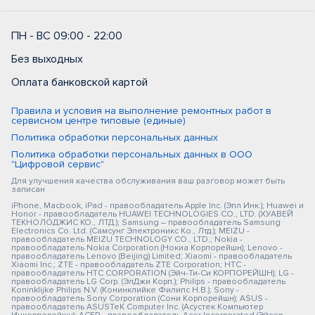
ПН - ВС 09:00 - 22:00
Без выходных
Оплата банковской картой
Правила и условия на выполнение ремонтных работ в
сервисном центре типовые (единые)
Политика обработки персональных данных
Политика обработки персональных данных в ООО
"Цифровой сервис"
Для улучшения качества обслуживания ваш разговор может быть
записан
iPhone, Macbook, iPad - правообладатель Apple Inc. (Эпл Инк.); Huawei и
Honor - правообладатель HUAWEI TECHNOLOGIES CO., LTD. (ХУАВЕЙ
ТЕКНОЛОДЖИС КО., ЛТД.); Samsung – правообладатель Samsung
Electronics Co. Ltd. (Самсунг Электроникс Ко., Лтд.); MEIZU -
правообладатель MEIZU TECHNOLOGY CO., LTD.; Nokia -
правообладатель Nokia Corporation (Нокиа Корпорейшн); Lenovo -
правообладатель Lenovo (Beijing) Limited; Xiaomi - правообладатель
Xiaomi Inc.; ZTE - правообладатель ZTE Corporation; HTC -
правообладатель HTC CORPORATION (Эйч-Ти-Си КОРПОРЕЙШН); LG -
правообладатель LG Corp. (ЭлДжи Корп.); Philips - правообладатель
Koninklijke Philips N.V. (Конинклийке Филипс Н.В.); Sony -
правообладатель Sony Corporation (Сони Корпорейшн); ASUS -
правообладатель ASUSTeK Computer Inc. (Асустек Компьютер