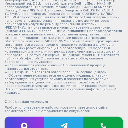
Инкорпорейшн); ACER - правообладатель Acer Incorporated (Эйсер
Инкорпорейтед); DELL - правообладатель Dell Inc.(Делл Инк.); HP -
правообладатель HP Hewlett-Packard Group LLC (ЭйчПи Хьюлетт
Паккард Груп ЛЛК); Toshiba - правообладатель KABUSHIKI KAISHA
TOSHIBA, also trading as Toshiba Corporation (КАБУШИКИ КАЙША
ТОШИБА также торгующая как Тосиба Корпорейшн). Товарные знаки
используется с целью описания товара, в отношении которых
производятся услуги по ремонту сервисными центрами
«PEDANT».Услуги оказываются в неавторизованных сервисных
центрах «PEDANT», не связанными с компаниями Правообладателями
товарных знаков и/или с ее официальными представителями в
отношении товаров, которые уже были введены в гражданский
оборот в смысле статьи 1487 ГК РФ ** - время ремонта, срок гарантии
могут меняться в зависимости от модели устройства и сложности
проводимых работ Информация о соответствующих моделях и
комплектациях и их наличии, ценах, возможных выгодах и условиях
приобретения доступна в сервисных центрах Pedant.ru. Не является
публичной офертой. Оферта на сервисное обслуживание
Застрахованного имущества
— СЦ не является уполномоченной организацией продавца,
импортера, изготовителя.
— СЦ "Педант" не является авторизованным сервис центром.
— Обозначение используется не с целью индивидуализации
соответствующих услуг по ремонту и введения посетителей в
заблуждение, а с целью информирования потребителей о
предоставляемых услугах в отношении техники правообладателей.
Вся информация на сайте носит исключительно информационный
характер.
© 2026 pedant-volzhsky.ru
Любое использование либо копирование материалов сайта,
элементов дизайна и оформления не допускается.