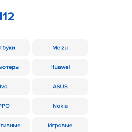
M12
тбуки
Meizu
ьютеры
Huawei
ivo
ASUS
PPO
Nokia
ативные
Игровые