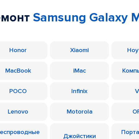
емонт
Samsung Galaxy 
Honor
Xiaomi
Ноу
MacBook
iMac
Комп
POCO
Infinix
V
Lenovo
Motorola
O
еспроводные
Порт
Джойстики