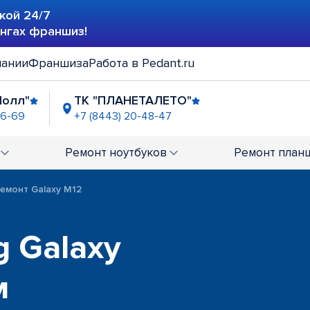
кой 24/7
ингах франшиз!
пании
Франшиза
Работа в Pedant.ru
Молл"
ТК "ПЛАНЕТАЛЕТО"
46-69
+7 (8443) 20-48-47
Ремонт
ноутбуков
Ремонт
план
емонт Galaxy M12
 Galaxy
м