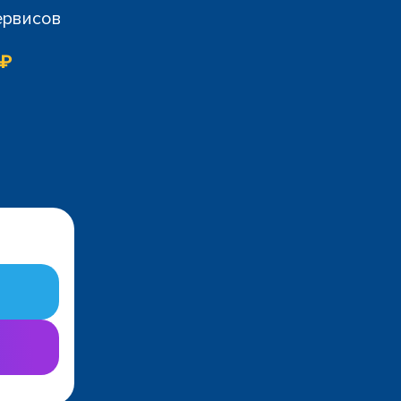
ервисов
 ₽