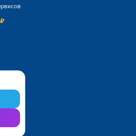
ервисов
 ₽