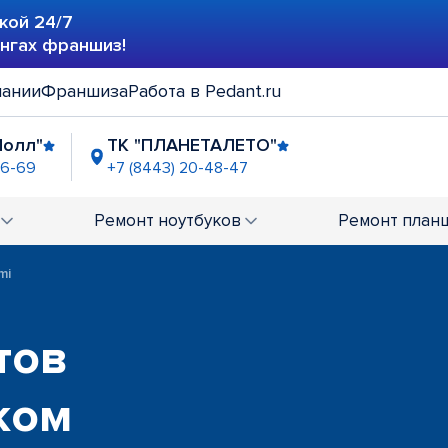
кой 24/7
ингах франшиз!
пании
Франшиза
Работа в Pedant.ru
Молл"
ТК "ПЛАНЕТАЛЕТО"
46-69
+7 (8443) 20-48-47
Ремонт
ноутбуков
Ремонт
план
mi
тов
ком