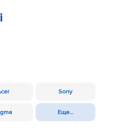
i
Acer
Sony
igma
Еще...