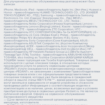
Для улучшения качества обслуживания ваш разговор может быть
записан
iPhone, Macbook, iPad - правообладатель Apple Inc. (Эпл Инк.); Huawei и
Honor - правообладатель HUAWEI TECHNOLOGIES CO., LTD. (ХУАВЕЙ
ТЕКНОЛОДЖИС КО., ЛТД.); Samsung – правообладатель Samsung
Electronics Co. Ltd. (Самсунг Электроникс Ко., Лтд.); MEIZU -
правообладатель MEIZU TECHNOLOGY CO., LTD.; Nokia -
правообладатель Nokia Corporation (Нокиа Корпорейшн); Lenovo -
правообладатель Lenovo (Beijing) Limited; Xiaomi - правообладатель
Xiaomi Inc.; ZTE - правообладатель ZTE Corporation; HTC -
правообладатель HTC CORPORATION (Эйч-Ти-Си КОРПОРЕЙШН); LG -
правообладатель LG Corp. (ЭлДжи Корп.); Philips - правообладатель
Koninklijke Philips N.V. (Конинклийке Филипс Н.В.); Sony -
правообладатель Sony Corporation (Сони Корпорейшн); ASUS -
правообладатель ASUSTeK Computer Inc. (Асустек Компьютер
Инкорпорейшн); ACER - правообладатель Acer Incorporated (Эйсер
Инкорпорейтед); DELL - правообладатель Dell Inc.(Делл Инк.); HP -
правообладатель HP Hewlett-Packard Group LLC (ЭйчПи Хьюлетт
Паккард Груп ЛЛК); Toshiba - правообладатель KABUSHIKI KAISHA
TOSHIBA, also trading as Toshiba Corporation (КАБУШИКИ КАЙША
ТОШИБА также торгующая как Тосиба Корпорейшн). Товарные знаки
используется с целью описания товара, в отношении которых
производятся услуги по ремонту сервисными центрами
«PEDANT».Услуги оказываются в неавторизованных сервисных
центрах «PEDANT», не связанными с компаниями Правообладателями
товарных знаков и/или с ее официальными представителями в
отношении товаров, которые уже были введены в гражданский
оборот в смысле статьи 1487 ГК РФ ** - время ремонта, срок гарантии
могут меняться в зависимости от модели устройства и сложности
проводимых работ Информация о соответствующих моделях и
комплектациях и их наличии, ценах, возможных выгодах и условиях
приобретения доступна в сервисных центрах Pedant.ru. Не является
публичной офертой. Оферта на сервисное обслуживание
Застрахованного имущества
— СЦ не является уполномоченной организацией продавца,
импортера, изготовителя.