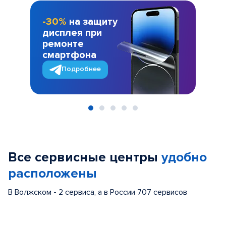
-30%
на защиту
дисплея при
ремонте
смартфона
Подробнее
Item
1
of
Все сервисные центры
удобно
5
расположены
В Волжском - 2 сервиса, а в России 707 сервисов