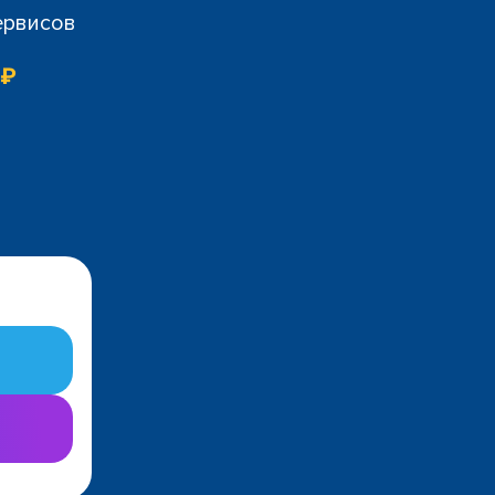
ервисов
 ₽