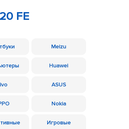
20 FE
тбуки
Meizu
ьютеры
Huawei
ivo
ASUS
PPO
Nokia
ативные
Игровые