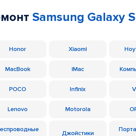
емонт
Samsung Galaxy S
Honor
Xiaomi
Ноу
MacBook
iMac
Комп
POCO
Infinix
V
Lenovo
Motorola
O
еспроводные
Порт
Джойстики