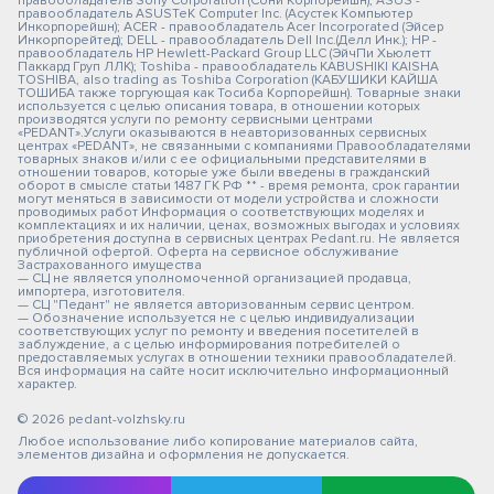
правообладатель Sony Corporation (Сони Корпорейшн); ASUS -
правообладатель ASUSTeK Computer Inc. (Асустек Компьютер
Инкорпорейшн); ACER - правообладатель Acer Incorporated (Эйсер
Инкорпорейтед); DELL - правообладатель Dell Inc.(Делл Инк.); HP -
правообладатель HP Hewlett-Packard Group LLC (ЭйчПи Хьюлетт
Паккард Груп ЛЛК); Toshiba - правообладатель KABUSHIKI KAISHA
TOSHIBA, also trading as Toshiba Corporation (КАБУШИКИ КАЙША
ТОШИБА также торгующая как Тосиба Корпорейшн). Товарные знаки
используется с целью описания товара, в отношении которых
производятся услуги по ремонту сервисными центрами
«PEDANT».Услуги оказываются в неавторизованных сервисных
центрах «PEDANT», не связанными с компаниями Правообладателями
товарных знаков и/или с ее официальными представителями в
отношении товаров, которые уже были введены в гражданский
оборот в смысле статьи 1487 ГК РФ ** - время ремонта, срок гарантии
могут меняться в зависимости от модели устройства и сложности
проводимых работ Информация о соответствующих моделях и
комплектациях и их наличии, ценах, возможных выгодах и условиях
приобретения доступна в сервисных центрах Pedant.ru. Не является
публичной офертой. Оферта на сервисное обслуживание
Застрахованного имущества
— СЦ не является уполномоченной организацией продавца,
импортера, изготовителя.
— СЦ "Педант" не является авторизованным сервис центром.
— Обозначение используется не с целью индивидуализации
соответствующих услуг по ремонту и введения посетителей в
заблуждение, а с целью информирования потребителей о
предоставляемых услугах в отношении техники правообладателей.
Вся информация на сайте носит исключительно информационный
характер.
© 2026 pedant-volzhsky.ru
Любое использование либо копирование материалов сайта,
элементов дизайна и оформления не допускается.