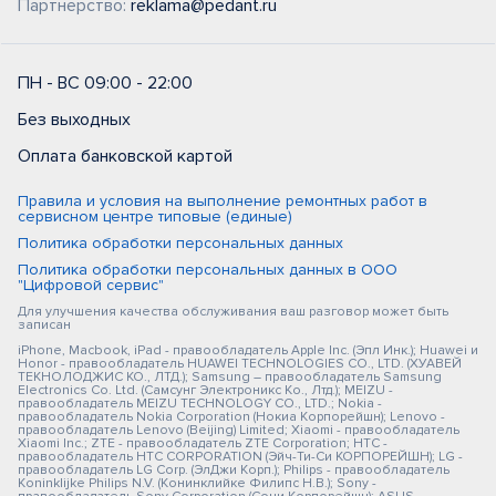
Партнерство:
reklama@pedant.ru
ПН - ВС 09:00 - 22:00
Без выходных
Оплата банковской картой
Правила и условия на выполнение ремонтных работ в
сервисном центре типовые (единые)
Политика обработки персональных данных
Политика обработки персональных данных в ООО
"Цифровой сервис"
Для улучшения качества обслуживания ваш разговор может быть
записан
iPhone, Macbook, iPad - правообладатель Apple Inc. (Эпл Инк.); Huawei и
Honor - правообладатель HUAWEI TECHNOLOGIES CO., LTD. (ХУАВЕЙ
ТЕКНОЛОДЖИС КО., ЛТД.); Samsung – правообладатель Samsung
Electronics Co. Ltd. (Самсунг Электроникс Ко., Лтд.); MEIZU -
правообладатель MEIZU TECHNOLOGY CO., LTD.; Nokia -
правообладатель Nokia Corporation (Нокиа Корпорейшн); Lenovo -
правообладатель Lenovo (Beijing) Limited; Xiaomi - правообладатель
Xiaomi Inc.; ZTE - правообладатель ZTE Corporation; HTC -
правообладатель HTC CORPORATION (Эйч-Ти-Си КОРПОРЕЙШН); LG -
правообладатель LG Corp. (ЭлДжи Корп.); Philips - правообладатель
Koninklijke Philips N.V. (Конинклийке Филипс Н.В.); Sony -