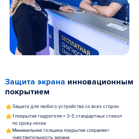
Item
1
of
Защита экрана
инновационным
5
покрытием
Защита для любого устройства со всех сторон
1 покрытие гидрогеля = 3-5 стандартных стекол
по сроку носки
Минимальная толщина покрытия сохраняет
чувствительность экрана