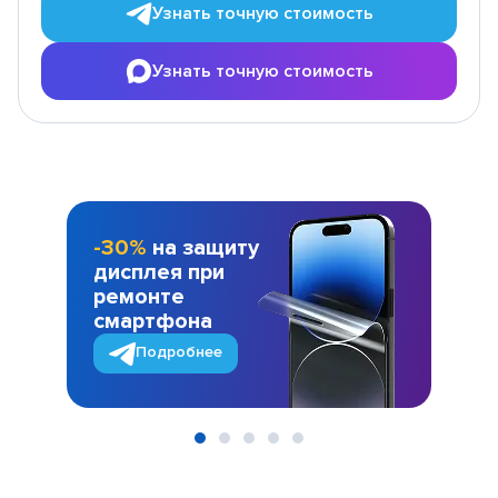
Узнать точную стоимость
Узнать точную стоимость
-30%
на защиту
дисплея при
ремонте
смартфона
Подробнее
Item
1