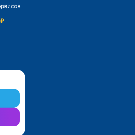
ервисов
 ₽