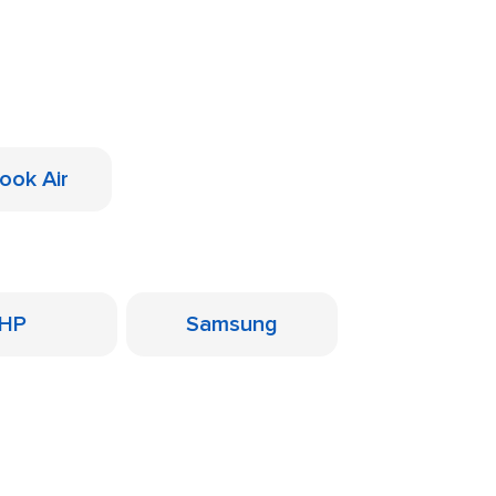
o
ook Air
HP
Samsung