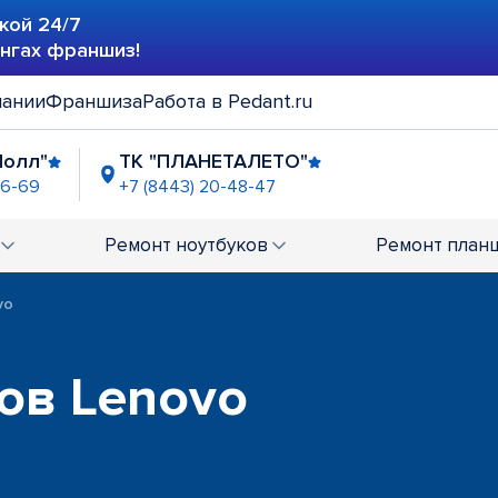
кой 24/7
ингах франшиз!
пании
Франшиза
Работа в Pedant.ru
Молл"
ТК "ПЛАНЕТАЛЕТО"
46-69
+7 (8443) 20-48-47
Ремонт
ноутбуков
Ремонт
план
vo
ов Lenovo