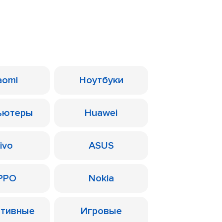
aomi
Ноутбуки
ьютеры
Huawei
ivo
ASUS
PPO
Nokia
ативные
Игровые