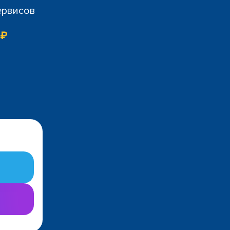
ервисов
 ₽