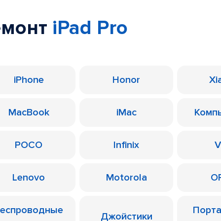
емонт
iPad Pro
iPhone
Honor
Xi
MacBook
iMac
Комп
POCO
Infinix
V
Lenovo
Motorola
O
еспроводные
Порт
Джойстики