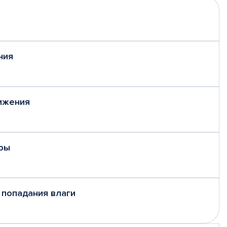
ния
ижения
ры
 попадания влаги