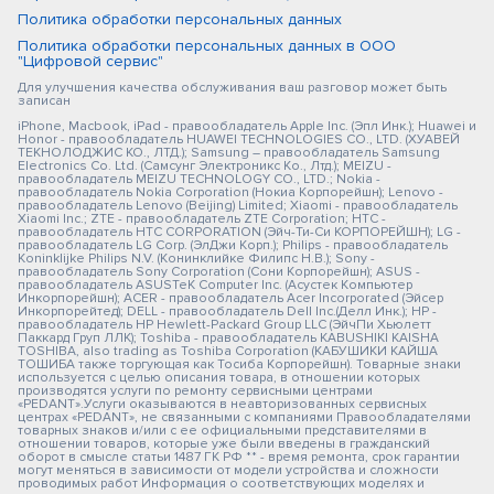
Политика обработки персональных данных
Политика обработки персональных данных в ООО
"Цифровой сервис"
Для улучшения качества обслуживания ваш разговор может быть
записан
iPhone, Macbook, iPad - правообладатель Apple Inc. (Эпл Инк.); Huawei и
Honor - правообладатель HUAWEI TECHNOLOGIES CO., LTD. (ХУАВЕЙ
ТЕКНОЛОДЖИС КО., ЛТД.); Samsung – правообладатель Samsung
Electronics Co. Ltd. (Самсунг Электроникс Ко., Лтд.); MEIZU -
правообладатель MEIZU TECHNOLOGY CO., LTD.; Nokia -
правообладатель Nokia Corporation (Нокиа Корпорейшн); Lenovo -
правообладатель Lenovo (Beijing) Limited; Xiaomi - правообладатель
Xiaomi Inc.; ZTE - правообладатель ZTE Corporation; HTC -
правообладатель HTC CORPORATION (Эйч-Ти-Си КОРПОРЕЙШН); LG -
правообладатель LG Corp. (ЭлДжи Корп.); Philips - правообладатель
Koninklijke Philips N.V. (Конинклийке Филипс Н.В.); Sony -
правообладатель Sony Corporation (Сони Корпорейшн); ASUS -
правообладатель ASUSTeK Computer Inc. (Асустек Компьютер
Инкорпорейшн); ACER - правообладатель Acer Incorporated (Эйсер
Инкорпорейтед); DELL - правообладатель Dell Inc.(Делл Инк.); HP -
правообладатель HP Hewlett-Packard Group LLC (ЭйчПи Хьюлетт
Паккард Груп ЛЛК); Toshiba - правообладатель KABUSHIKI KAISHA
TOSHIBA, also trading as Toshiba Corporation (КАБУШИКИ КАЙША
ТОШИБА также торгующая как Тосиба Корпорейшн). Товарные знаки
используется с целью описания товара, в отношении которых
производятся услуги по ремонту сервисными центрами
«PEDANT».Услуги оказываются в неавторизованных сервисных
центрах «PEDANT», не связанными с компаниями Правообладателями
товарных знаков и/или с ее официальными представителями в
отношении товаров, которые уже были введены в гражданский
оборот в смысле статьи 1487 ГК РФ ** - время ремонта, срок гарантии
могут меняться в зависимости от модели устройства и сложности
проводимых работ Информация о соответствующих моделях и