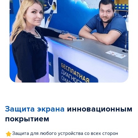
Item
1
of
Защита экрана
инновационным
5
покрытием
Защита для любого устройства со всех сторон