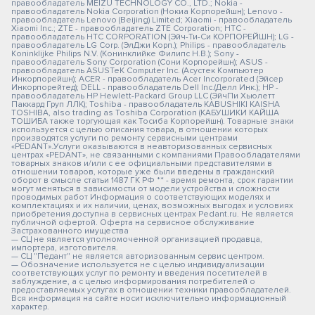
правообладатель MEIZU TECHNOLOGY CO., LTD.; Nokia -
правообладатель Nokia Corporation (Нокиа Корпорейшн); Lenovo -
правообладатель Lenovo (Beijing) Limited; Xiaomi - правообладатель
Xiaomi Inc.; ZTE - правообладатель ZTE Corporation; HTC -
правообладатель HTC CORPORATION (Эйч-Ти-Си КОРПОРЕЙШН); LG -
правообладатель LG Corp. (ЭлДжи Корп.); Philips - правообладатель
Koninklijke Philips N.V. (Конинклийке Филипс Н.В.); Sony -
правообладатель Sony Corporation (Сони Корпорейшн); ASUS -
правообладатель ASUSTeK Computer Inc. (Асустек Компьютер
Инкорпорейшн); ACER - правообладатель Acer Incorporated (Эйсер
Инкорпорейтед); DELL - правообладатель Dell Inc.(Делл Инк.); HP -
правообладатель HP Hewlett-Packard Group LLC (ЭйчПи Хьюлетт
Паккард Груп ЛЛК); Toshiba - правообладатель KABUSHIKI KAISHA
TOSHIBA, also trading as Toshiba Corporation (КАБУШИКИ КАЙША
ТОШИБА также торгующая как Тосиба Корпорейшн). Товарные знаки
используется с целью описания товара, в отношении которых
производятся услуги по ремонту сервисными центрами
«PEDANT».Услуги оказываются в неавторизованных сервисных
центрах «PEDANT», не связанными с компаниями Правообладателями
товарных знаков и/или с ее официальными представителями в
отношении товаров, которые уже были введены в гражданский
оборот в смысле статьи 1487 ГК РФ ** - время ремонта, срок гарантии
могут меняться в зависимости от модели устройства и сложности
проводимых работ Информация о соответствующих моделях и
комплектациях и их наличии, ценах, возможных выгодах и условиях
приобретения доступна в сервисных центрах Pedant.ru. Не является
публичной офертой. Оферта на сервисное обслуживание
Застрахованного имущества
— СЦ не является уполномоченной организацией продавца,
импортера, изготовителя.
— СЦ "Педант" не является авторизованным сервис центром.
— Обозначение используется не с целью индивидуализации
соответствующих услуг по ремонту и введения посетителей в
заблуждение, а с целью информирования потребителей о
предоставляемых услугах в отношении техники правообладателей.
Вся информация на сайте носит исключительно информационный
характер.