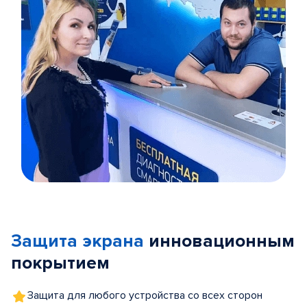
Item
1
of
Защита экрана
инновационным
5
покрытием
Защита для любого устройства со всех сторон