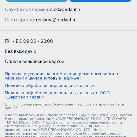
Служба поддержки:
spk@pedant.ru
Партнерство:
reklama@pedant.ru
ПН - ВС 09:00 - 22:00
Без выходных
Оплата банковской картой
Правила и условия на выполнение ремонтных работ в
сервисном центре типовые (единые)
Политика обработки персональных данных
Политика обработки персональных данных в ООО
"Цифровой сервис"
Для улучшения качества обслуживания ваш разговор может быть
записан
iPhone, Macbook, iPad - правообладатель Apple Inc. (Эпл Инк.); Huawei и
Honor - правообладатель HUAWEI TECHNOLOGIES CO., LTD. (ХУАВЕЙ
ТЕКНОЛОДЖИС КО., ЛТД.); Samsung – правообладатель Samsung
Electronics Co. Ltd. (Самсунг Электроникс Ко., Лтд.); MEIZU -
правообладатель MEIZU TECHNOLOGY CO., LTD.; Nokia -
правообладатель Nokia Corporation (Нокиа Корпорейшн); Lenovo -