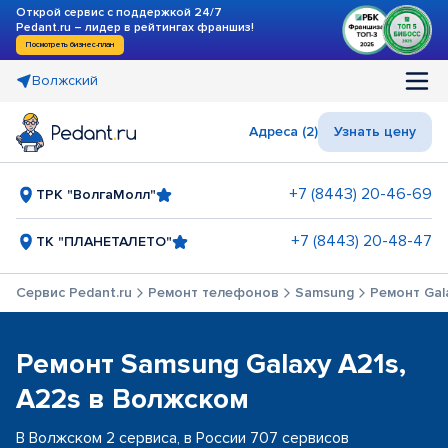
Открой сервис с поддержкой 24/7
Pedant.ru – лидер в рейтингах франшиз!
Посмотреть бизнес-план
Волжский
Адреса (2)
Узнать цену
+7 (8443) 20-46-69
ТРК "ВолгаМолл"
+7 (8443) 20-48-47
ТК "ПЛАНЕТАЛЕТО"
Сервис Pedant.ru
Ремонт телефонов
Samsung
Ремонт Gala
Ремонт Samsung Galaxy A21s,
A22s в Волжском
В Волжском 2 сервиса, в России 707 сервисов