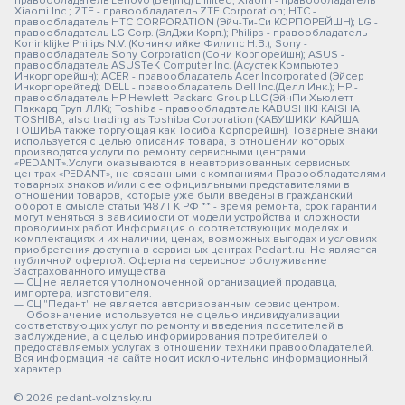
правообладатель Lenovo (Beijing) Limited; Xiaomi - правообладатель
Xiaomi Inc.; ZTE - правообладатель ZTE Corporation; HTC -
правообладатель HTC CORPORATION (Эйч-Ти-Си КОРПОРЕЙШН); LG -
правообладатель LG Corp. (ЭлДжи Корп.); Philips - правообладатель
Koninklijke Philips N.V. (Конинклийке Филипс Н.В.); Sony -
правообладатель Sony Corporation (Сони Корпорейшн); ASUS -
правообладатель ASUSTeK Computer Inc. (Асустек Компьютер
Инкорпорейшн); ACER - правообладатель Acer Incorporated (Эйсер
Инкорпорейтед); DELL - правообладатель Dell Inc.(Делл Инк.); HP -
правообладатель HP Hewlett-Packard Group LLC (ЭйчПи Хьюлетт
Паккард Груп ЛЛК); Toshiba - правообладатель KABUSHIKI KAISHA
TOSHIBA, also trading as Toshiba Corporation (КАБУШИКИ КАЙША
ТОШИБА также торгующая как Тосиба Корпорейшн). Товарные знаки
используется с целью описания товара, в отношении которых
производятся услуги по ремонту сервисными центрами
«PEDANT».Услуги оказываются в неавторизованных сервисных
центрах «PEDANT», не связанными с компаниями Правообладателями
товарных знаков и/или с ее официальными представителями в
отношении товаров, которые уже были введены в гражданский
оборот в смысле статьи 1487 ГК РФ ** - время ремонта, срок гарантии
могут меняться в зависимости от модели устройства и сложности
проводимых работ Информация о соответствующих моделях и
комплектациях и их наличии, ценах, возможных выгодах и условиях
приобретения доступна в сервисных центрах Pedant.ru. Не является
публичной офертой. Оферта на сервисное обслуживание
Застрахованного имущества
— СЦ не является уполномоченной организацией продавца,
импортера, изготовителя.
— СЦ "Педант" не является авторизованным сервис центром.
— Обозначение используется не с целью индивидуализации
соответствующих услуг по ремонту и введения посетителей в
заблуждение, а с целью информирования потребителей о
предоставляемых услугах в отношении техники правообладателей.
Вся информация на сайте носит исключительно информационный
характер.
© 2026 pedant-volzhsky.ru