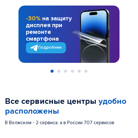
-30%
на защиту
дисплея при
ремонте
смартфона
Подробнее
Item
1
of
Все сервисные центры
удобно
6
расположены
В Волжском - 2 сервиса, а в России 707 сервисов