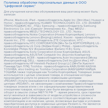
Политика обработки персональных данных в ООО
"Цифровой сервис"
Для улучшения качества обслуживания ваш разговор может быть
записан
iPhone, Macbook, iPad - правообладатель Apple Inc. (Эпл Инк.); Huawei и
Honor - правообладатель HUAWEI TECHNOLOGIES CO., LTD. (ХУАВЕЙ
ТЕКНОЛОДЖИС КО., ЛТД.); Samsung – правообладатель Samsung
Electronics Co. Ltd. (Самсунг Электроникс Ко., Лтд.); MEIZU -
правообладатель MEIZU TECHNOLOGY CO., LTD.; Nokia -
правообладатель Nokia Corporation (Нокиа Корпорейшн); Lenovo -
правообладатель Lenovo (Beijing) Limited; Xiaomi - правообладатель
Xiaomi Inc.; ZTE - правообладатель ZTE Corporation; HTC -
правообладатель HTC CORPORATION (Эйч-Ти-Си КОРПОРЕЙШН); LG -
правообладатель LG Corp. (ЭлДжи Корп.); Philips - правообладатель
Koninklijke Philips N.V. (Конинклийке Филипс Н.В.); Sony -
правообладатель Sony Corporation (Сони Корпорейшн); ASUS -
правообладатель ASUSTeK Computer Inc. (Асустек Компьютер
Инкорпорейшн); ACER - правообладатель Acer Incorporated (Эйсер
Инкорпорейтед); DELL - правообладатель Dell Inc.(Делл Инк.); HP -
правообладатель HP Hewlett-Packard Group LLC (ЭйчПи Хьюлетт
Паккард Груп ЛЛК); Toshiba - правообладатель KABUSHIKI KAISHA
TOSHIBA, also trading as Toshiba Corporation (КАБУШИКИ КАЙША
ТОШИБА также торгующая как Тосиба Корпорейшн). Товарные знаки
используется с целью описания товара, в отношении которых
производятся услуги по ремонту сервисными центрами
«PEDANT».Услуги оказываются в неавторизованных сервисных
центрах «PEDANT», не связанными с компаниями Правообладателями
товарных знаков и/или с ее официальными представителями в
отношении товаров, которые уже были введены в гражданский
оборот в смысле статьи 1487 ГК РФ ** - время ремонта, срок гарантии
могут меняться в зависимости от модели устройства и сложности
проводимых работ Информация о соответствующих моделях и
комплектациях и их наличии, ценах, возможных выгодах и условиях
приобретения доступна в сервисных центрах Pedant.ru. Не является
публичной офертой. Оферта на сервисное обслуживание