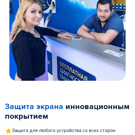
Item
1
of
Защита экрана
инновационным
5
покрытием
Защита для любого устройства со всех сторон