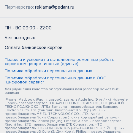
Партнерство:
reklama@pedant.ru
ПН - ВС 09:00 - 22:00
Без выходных
Оплата банковской картой
Правила и условия на выполнение ремонтных работ в
сервисном центре типовые (единые)
Политика обработки персональных данных
Политика обработки персональных данных в ООО
"Цифровой сервис"
Для улучшения качества обслуживания ваш разговор может быть
записан
iPhone, Macbook, iPad - правообладатель Apple Inc. (Эпл Инк.); Huawei и
Honor - правообладатель HUAWEI TECHNOLOGIES CO., LTD. (ХУАВЕЙ
ТЕКНОЛОДЖИС КО., ЛТД.); Samsung – правообладатель Samsung
Electronics Co. Ltd. (Самсунг Электроникс Ко., Лтд.); MEIZU -
правообладатель MEIZU TECHNOLOGY CO., LTD.; Nokia -
правообладатель Nokia Corporation (Нокиа Корпорейшн); Lenovo -
правообладатель Lenovo (Beijing) Limited; Xiaomi - правообладатель
Xiaomi Inc.; ZTE - правообладатель ZTE Corporation; HTC -
правообладатель HTC CORPORATION (Эйч-Ти-Си КОРПОРЕЙШН); LG -
правообладатель LG Corp. (ЭлДжи Корп.); Philips - правообладатель