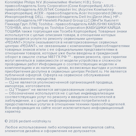
Koninklijke Philips N.V. (Конинклийке Филипс Н.В.); Sony -
правообладатель Sony Corporation (Сони Корпорейшн); ASUS -
правообладатель ASUSTeK Computer Inc. (Асустек Компьютер
Инкорпорейшн); ACER - правообладатель Acer Incorporated (Эйсер
Инкорпорейтед); DELL - правообладатель Dell Inc.(Делл Инк.); HP -
правообладатель HP Hewlett-Packard Group LLC (ЭйчПи Хьюлетт
Паккард Груп ЛЛК); Toshiba - правообладатель KABUSHIKI KAISHA
TOSHIBA, also trading as Toshiba Corporation (КАБУШИКИ КАЙША
ТОШИБА также торгующая как Тосиба Корпорейшн). Товарные знаки
используется с целью описания товара, в отношении которых
производятся услуги по ремонту сервисными центрами
«PEDANT».Услуги оказываются в неавторизованных сервисных
центрах «PEDANT», не связанными с компаниями Правообладателями
товарных знаков и/или с ее официальными представителями в
отношении товаров, которые уже были введены в гражданский
оборот в смысле статьи 1487 ГК РФ ** - время ремонта, срок гарантии
могут меняться в зависимости от модели устройства и сложности
проводимых работ Информация о соответствующих моделях и
комплектациях и их наличии, ценах, возможных выгодах и условиях
приобретения доступна в сервисных центрах Pedant.ru. Не является
публичной офертой. Оферта на сервисное обслуживание
Застрахованного имущества
— СЦ не является уполномоченной организацией продавца,
импортера, изготовителя.
— СЦ "Педант" не является авторизованным сервис центром.
— Обозначение используется не с целью индивидуализации
соответствующих услуг по ремонту и введения посетителей в
заблуждение, а с целью информирования потребителей о
предоставляемых услугах в отношении техники правообладателей.
Вся информация на сайте носит исключительно информационный
характер.
© 2026 pedant-volzhsky.ru
Любое использование либо копирование материалов сайта,
элементов дизайна и оформления не допускается.